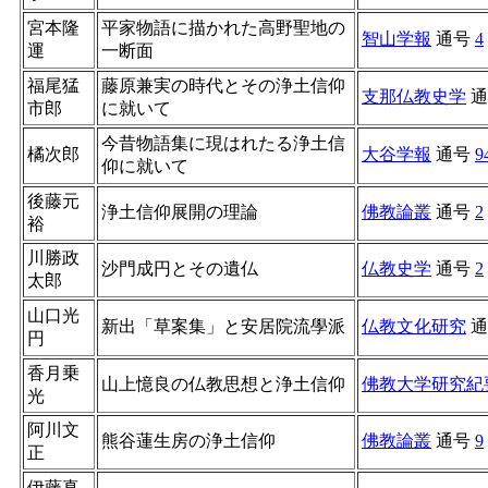
宮本隆
平家物語に描かれた高野聖地の
智山学報
通号
4
運
一断面
福尾猛
藤原兼実の時代とその浄土信仰
支那仏教史学
通
市郎
に就いて
今昔物語集に現はれたる浄土信
橘次郎
大谷学報
通号
9
仰に就いて
後藤元
浄土信仰展開の理論
佛教論叢
通号
2
裕
川勝政
沙門成円とその遺仏
仏教史学
通号
2
太郎
山口光
新出「草案集」と安居院流學派
仏教文化研究
通
円
香月乗
山上憶良の仏教思想と浄土信仰
佛教大学研究紀
光
阿川文
熊谷蓮生房の浄土信仰
佛教論叢
通号
9
正
伊藤真