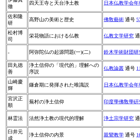
四天王寺と天台浄土教
日本仏教学会年
徹
佐和隆
高野山の美術と歴史
佛敎藝術
通号
5
研
松村博
栄花物語における仏教
仏教文学研究
通
司
阿弥陀仏の起源問題(一)(二)
鈴木学術財団研
-
田丸徳
浄土信仰の「現代的」理解への
仏教論叢
通号
1
善
序説
山崎慶
鎌倉期に発揮された唯識説
日本仏教学会年
輝
宮沢正
蕪村の浄土信仰
印度學佛敎學硏
順
林霊法
法然浄土教の現代的理解
浄土宗学研究
通
臼井元
浄土信仰の内景
親鸞教学
通号
1
成