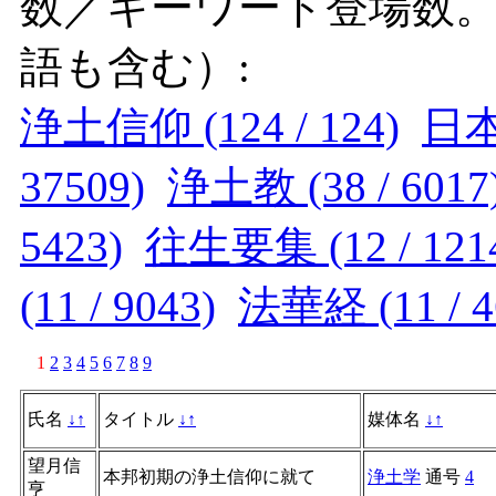
数／キーワード登場数
語も含む）:
浄土信仰 (124 / 124)
日本 
37509)
浄土教 (38 / 6017
5423)
往生要集 (12 / 121
(11 / 9043)
法華経 (11 / 4
1
2
3
4
5
6
7
8
9
氏名
↓
↑
タイトル
↓
↑
媒体名
↓
↑
望月信
本邦初期の浄土信仰に就て
浄土学
通号
4
亨