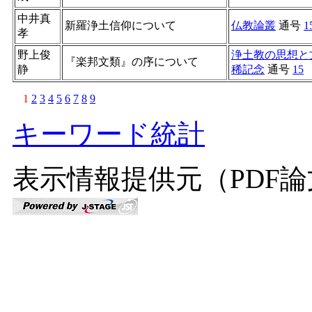
中井真
新羅浄土信仰について
仏教論叢
通号
1
孝
野上俊
浄土教の思想と
『楽邦文類』の序について
静
稀記念
通号
15
1
2
3
4
5
6
7
8
9
キーワード統計
表示情報提供元（PDF