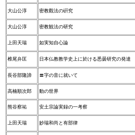
大山公淳
密教觀法の硏究
大山公淳
密教観法の研究
上田天瑞
如実知自心論
椎尾弁匡
日本仏教教学史上に於ける悉曇研究の発達
長谷部隆諦
〓字の音に就いて
高楠順次郎
動の世界
熊谷察祐
安土宗論実録の一考察
上田天瑞
妙瑞和尚と有部律