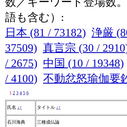
数／キーワード登場数
語も含む）:
日本 (81 / 73182)
浄厳 (80
37509)
真言宗 (30 / 2910
/ 2675)
中国 (10 / 19348)
/ 4100)
不動忿怒瑜伽要鈔 (9
1
2
3
4
5
6
氏名
↓
↑
タイトル
↓
↑
石川海典
三種成仏論