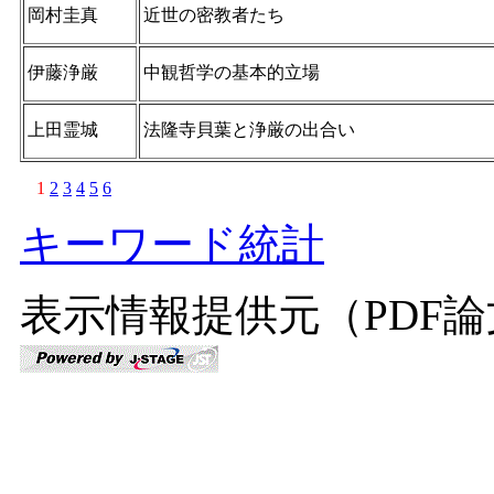
岡村圭真
近世の密教者たち
伊藤浄厳
中観哲学の基本的立場
上田霊城
法隆寺貝葉と浄厳の出合い
1
2
3
4
5
6
キーワード統計
表示情報提供元（PDF