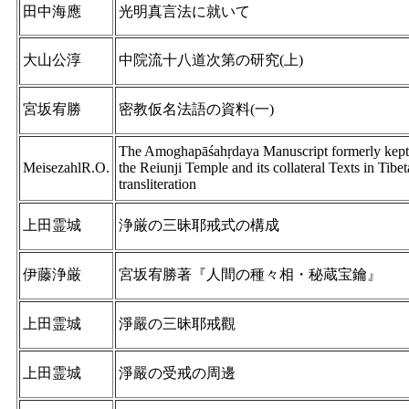
田中海應
光明真言法に就いて
大山公淳
中院流十八道次第の研究(上)
宮坂宥勝
密教仮名法語の資料(一)
The Amoghapāśahṛdaya Manuscript formerly kept
MeisezahlR.O.
the Reiunji Temple and its collateral Texts in Tibe
transliteration
上田霊城
浄厳の三昧耶戒式の構成
伊藤浄厳
宮坂宥勝著『人間の種々相・秘蔵宝鑰』
上田霊城
淨嚴の三昧耶戒觀
上田霊城
淨嚴の受戒の周邊