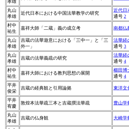
孝雄
丸山
近代日
近代日本における中国法華教学の研究
孝雄
通号
2
村中
嘉祥大師「二蔵」義の成立考
南都仏
祐生
丸山
吉蔵の法華遊意における「三中一」と「三
法華経
孝雄
外一」
通号
3
丸山
法華経
吉蔵の法華義疏の研究
孝雄
通号
4
村中
櫛田博
嘉祥大師における教判思想の展開
祐生
通号
4
平井
吉蔵の経典観と引用論拠
東洋文
俊栄
平井
敦煌本法華疏三本と吉蔵撰法華疏
豊山学
宥慶
丸山
吉蔵の仏身観
大崎学
孝雄