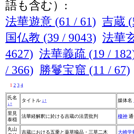
語も含む）:
法華遊意 (61 / 61)
吉蔵 (5
国仏教 (39 / 9043)
法華玄論
4627)
法華義疏 (19 / 182
/ 366)
勝鬘宝窟 (11 / 67)
1
2
3
4
氏名
タイトル
↓
↑
媒体名
↓
↑
里見
法華経解釈に於ける吉蔵の法雲批判
棲神
通
泰穏
丸山
吉蔵における五乗と薬草喩品・三草二木
大崎学