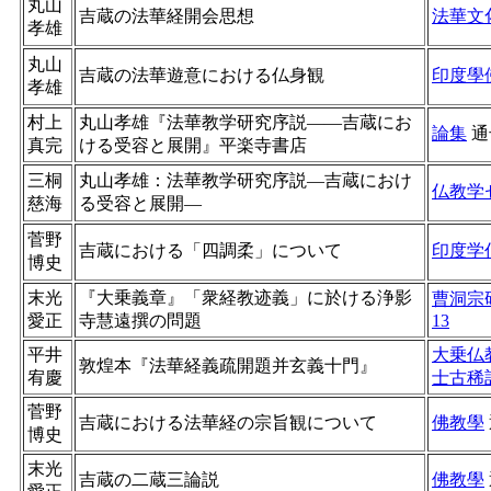
丸山
吉蔵の法華経開会思想
法華文
孝雄
丸山
吉蔵の法華遊意における仏身観
印度學
孝雄
村上
丸山孝雄『法華教学研究序説——吉蔵にお
論集
通
真完
ける受容と展開』平楽寺書店
三桐
丸山孝雄：法華教学研究序説―吉蔵におけ
仏教学
慈海
る受容と展開―
菅野
吉蔵における「四調柔」について
印度学
博史
末光
『大乗義章』「衆経教迹義」に於ける浄影
曹洞宗
愛正
寺慧遠撰の問題
13
平井
大乗仏
敦煌本『法華経義疏開題并玄義十門』
宥慶
士古稀
菅野
吉蔵における法華経の宗旨観について
佛教學
博史
末光
吉蔵の二蔵三論説
佛教學