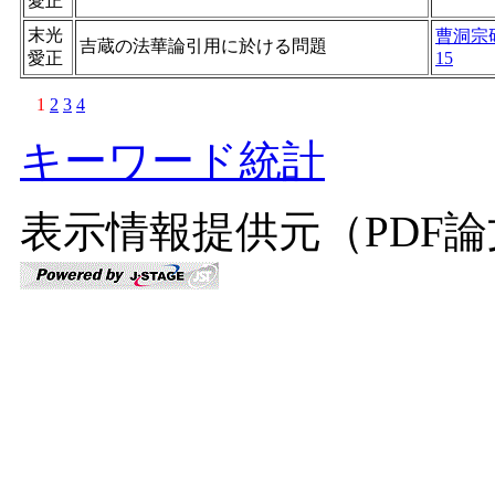
愛正
末光
曹洞宗
吉蔵の法華論引用に於ける問題
愛正
15
1
2
3
4
キーワード統計
表示情報提供元（PDF