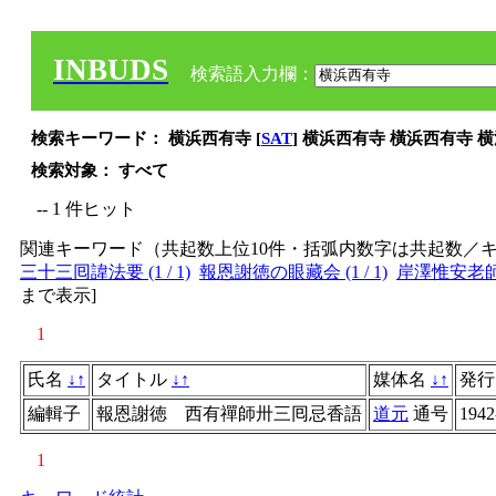
INBUDS
検索語入力欄：
検索キーワード： 横浜西有寺 [
SAT
] 横浜西有寺 橫浜西有寺 
検索対象： すべて
-- 1 件ヒット
関連キーワード（共起数上位10件・括弧内数字は共起数／
三十三囘諱法要 (1 / 1)
報恩謝徳の眼藏会 (1 / 1)
岸澤惟安老師 (1
まで表示
]
1
氏名
↓
↑
タイトル
↓
↑
媒体名
↓
↑
発
編輯子
報恩謝徳 西有禪師卅三囘忌香語
道元
通号
1942
1