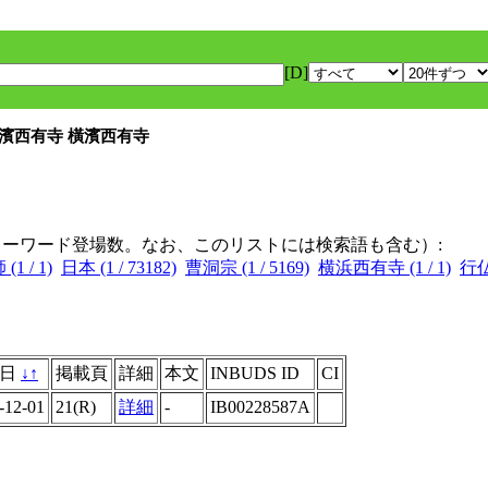
[D]
横濱西有寺 橫濱西有寺
キーワード登場数。なお、このリストには検索語も含む）:
 / 1)
日本 (1 / 73182)
曹洞宗 (1 / 5169)
横浜西有寺 (1 / 1)
行仏
行日
↓
↑
掲載頁
詳細
本文
INBUDS ID
CI
-12-01
21(R)
詳細
-
IB00228587A