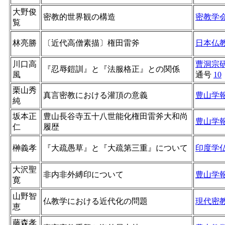
大野俊
密教的世界観の構造
密教学
覧
林亮勝
〔近代高僧素描〕権田雷斧
日本仏
川口高
曹洞宗
『忍辱鎧訓』と『法服格正』との関係
風
通号
10
栗山秀
真言密教における灌頂の意義
豊山学
純
坂本正
豊山長谷寺五十八世能化権田雷斧大和尚
豊山学
仁
履歴
榊義孝
『大疏愚草』と『大疏第三重』について
印度学
大沢聖
非内非外縛印について
豊山学
寛
山野智
仏教学における近代化の問題
現代密
恵
藤森孝