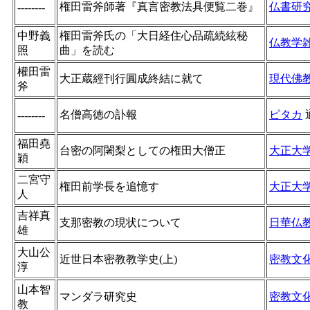
権田雷斧師著『真言密教法具便覧二巻』
仏書研
--------
中野義
権田雷斧氏の「大日経住心品疏続絃秘
仏教学
照
曲」を読む
權田雷
大正蔵經刊行圓成終結に就て
現代佛
斧
名僧高徳の訃報
ピタカ
--------
福田堯
台密の阿闍梨としての権田大僧正
大正大
穎
二宮守
権田前学長を追憶す
大正大
人
吉祥真
支那密教の現状について
日華仏
雄
大山公
近世日本密教教学史(上)
密教文
淳
山本智
マンダラ研究史
密教文
教