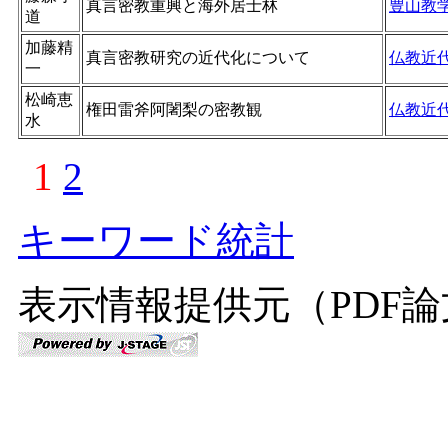
真言密教重興と海外居士林
豊山教
道
加藤精
真言密教研究の近代化について
仏教近
一
松崎恵
権田雷斧阿闍梨の密教観
仏教近
水
1
2
キーワード統計
表示情報提供元（PDF