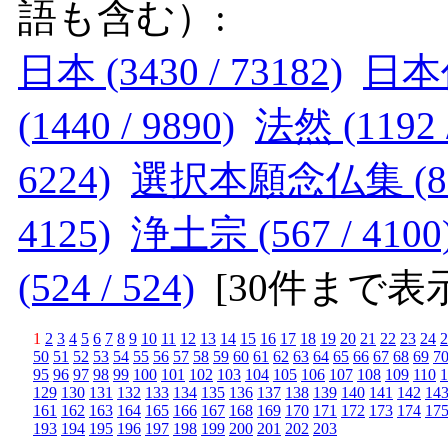
語も含む）:
日本 (3430 / 73182)
日本仏教
(1440 / 9890)
法然 (1192 /
6224)
選択本願念仏集 (875 
4125)
浄土宗 (567 / 4100
(524 / 524)
[
30件まで表
1
2
3
4
5
6
7
8
9
10
11
12
13
14
15
16
17
18
19
20
21
22
23
24
2
50
51
52
53
54
55
56
57
58
59
60
61
62
63
64
65
66
67
68
69
7
95
96
97
98
99
100
101
102
103
104
105
106
107
108
109
110
1
129
130
131
132
133
134
135
136
137
138
139
140
141
142
14
161
162
163
164
165
166
167
168
169
170
171
172
173
174
17
193
194
195
196
197
198
199
200
201
202
203