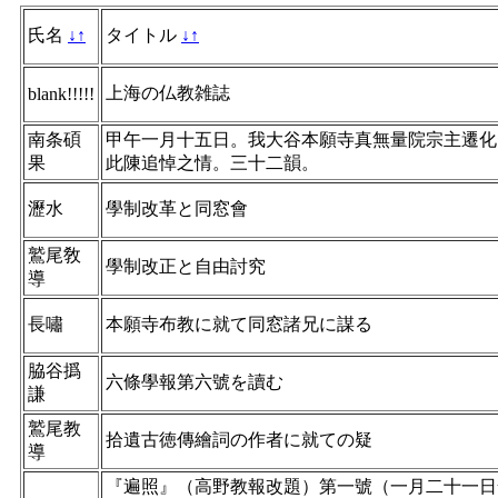
氏名
↓
↑
タイトル
↓
↑
上海の仏教雑誌
blank!!!!!
南条碩
甲午一月十五日。我大谷本願寺真無量院宗主遷化
果
此陳追悼之情。三十二韻。
瀝水
學制改革と同窓會
鷲尾敎
學制改正と自由討究
導
長嘯
本願寺布教に就て同窓諸兄に謀る
脇谷撝
六條學報第六號を讀む
謙
鷲尾教
拾遺古徳傳繪詞の作者に就ての疑
導
『遍照』（高野教報改題）第一號（一月二十一日