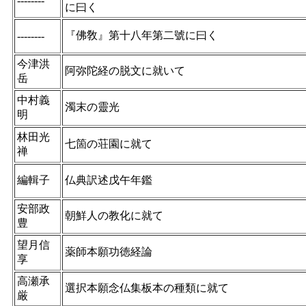
--------
に曰く
『佛敎』第十八年第二號に曰く
--------
今津洪
阿弥陀経の脱文に就いて
岳
中村義
濁末の靈光
明
林田光
七箇の荘園に就て
禅
編輯子
仏典訳述戊午年鑑
安部政
朝鮮人の教化に就て
豊
望月信
薬師本願功徳経論
享
高瀬承
選択本願念仏集板本の種類に就て
厳