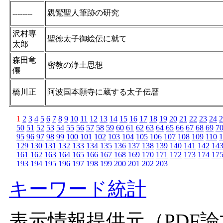
親鸞聖人筆跡の研究
--------
沢村専
聖徳太子御絵伝に就て
太郎
森田竜
密教の浄土思想
僊
橋川正
阿波国本願寺に蔵する太子伝暦
1
2
3
4
5
6
7
8
9
10
11
12
13
14
15
16
17
18
19
20
21
22
23
24
2
50
51
52
53
54
55
56
57
58
59
60
61
62
63
64
65
66
67
68
69
7
95
96
97
98
99
100
101
102
103
104
105
106
107
108
109
110
1
129
130
131
132
133
134
135
136
137
138
139
140
141
142
14
161
162
163
164
165
166
167
168
169
170
171
172
173
174
17
193
194
195
196
197
198
199
200
201
202
203
キーワード統計
表示情報提供元（PDF