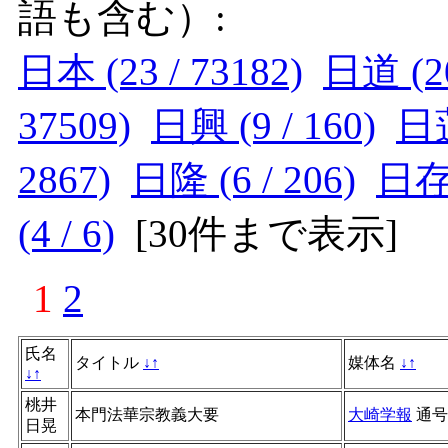
語も含む）:
日本 (23 / 73182)
日道 (20
37509)
日興 (9 / 160)
日蓮
2867)
日隆 (6 / 206)
日存 
(4 / 6)
[
30件まで表示
]
1
2
氏名
タイトル
↓
↑
媒体名
↓
↑
↓
↑
桃井
本門法華宗教義大要
大崎学報
通
日晃