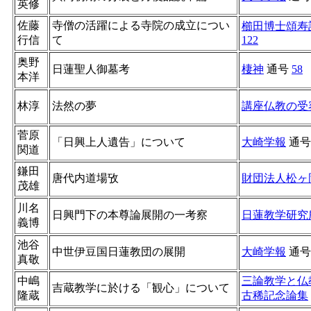
英修
佐藤
寺僧の活躍による寺院の成立につい
櫛田博士頌寿
行信
て
122
奥野
日蓮聖人御墓考
棲神
通号
58
本洋
林淳
法然の夢
講座仏教の受
菅原
「日興上人遺告」について
大崎学報
通
関道
鎌田
唐代内道場攷
財団法人松ヶ
茂雄
川名
日興門下の本尊論展開の一考察
日蓮教学研究
義博
池谷
中世伊豆国日蓮教団の展開
大崎学報
通
真敬
中嶋
三論教学と仏
吉蔵教学に於ける「観心」について
隆蔵
古稀記念論集