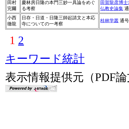
田村
慶林房日隆の本門三妙一具論をめぐ
田賀龍彦博士
完爾
る考察
仏教史論集
通
小西
日存・日道・日隆三師起請文と本応
桂林学叢
通
徹龍
寺についての一考察
1
2
キーワード統計
表示情報提供元（PDF