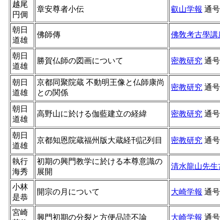
越尾
章安尊者小伝
叡山学報
通
円倜
朝日
佛師傳
佛敎考古學講
道雄
朝日
勝賀仏師の図画について
密教研究
通
道雄
朝日
京都同聚院蔵 不動明王像と仏師康尚
密教研究
通
道雄
との関係
朝日
高野山に於ける伽藍建立の経緯
密教研究
通
道雄
朝日
京都知恩院蔵福州版大蔵経刊記列目
密教研究
通
道雄
執行
初期の興門教学に於ける本尊意識の
清水龍山先生
海秀
展開
小林
開宗の月について
大崎学報
通
是恭
宮崎
興門初期の分裂と方便品読不論
大崎学報
通