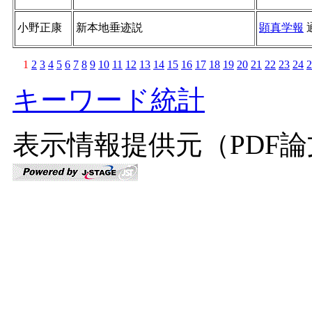
小野正康
新本地垂迹説
顕真学報
1
2
3
4
5
6
7
8
9
10
11
12
13
14
15
16
17
18
19
20
21
22
23
24
2
キーワード統計
表示情報提供元（PDF