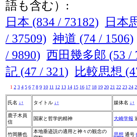
語も含む）:
日本 (834 / 73182)
日本思想
/ 37509)
神道 (74 / 1506)
/ 9890)
西田幾多郎 (53 / 7
記 (47 / 321)
比較思想 (47 
1
2
3
4
5
6
7
8
9
10
11
12
13
14
15
16
17
18
19
20
21
22
23
24
2
氏名
↓
↑
タイトル
↓
↑
媒体名
↓
↑
鹿子木員
国家と哲学的精神
大崎学報
信
本地垂迹説の適用と神々の観念の
竹岡勝也
思想
通号