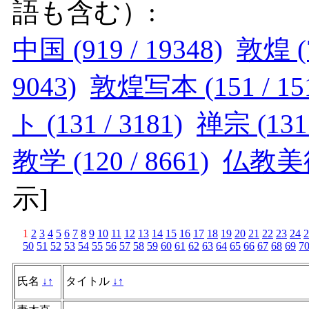
語も含む）:
中国 (919 / 19348)
敦煌 (7
9043)
敦煌写本 (151 / 15
ト (131 / 3181)
禅宗 (131 
教学 (120 / 8661)
仏教美術 
示
]
1
2
3
4
5
6
7
8
9
10
11
12
13
14
15
16
17
18
19
20
21
22
23
24
2
50
51
52
53
54
55
56
57
58
59
60
61
62
63
64
65
66
67
68
69
7
氏名
↓
↑
タイトル
↓
↑