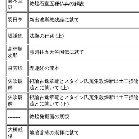
妻木直
敦煌石室五種仏典の解説
良
羽田亨
新出波斯教残経に就て
堀謙徳
法顕の行路 (上)
高楠順
慧超往五天竺国伝に就て
次郎
泉芳璟
理趣経の梵本
矢吹慶
摂論古逸章疏とスタイン氏蒐集敦煌新出土三摂論
輝
疏とに就いて (上)
矢吹慶
摂論古逸章疏とスタイン氏蒐集敦煌新出土三摂論
輝
疏とに就いて (下)
敦煌発掘画の展観
--------
大橋戒
地蔵菩薩の崇拝に就て
俊