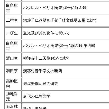
白鳥庫
パウレル・ペリオ氏 敦煌千仏洞図録
吉
二楞生
燉煌千仏洞壁画千臂千鉢文殊曼荼羅に就て
二楞生
重光及び其の化仏に就いて
白鳥庫
パウル・ペリオ氏 敦煌千仏洞図録 第四輯
吉
涯山生
神護寺十二天像解説に就て
羽田亨
漢蕃対音千字文の断簡
高柳恒
燉煌発掘写経の研究
栄
加地哲
唐代の仏教文学
定
石浜純
敦煌古書雑考