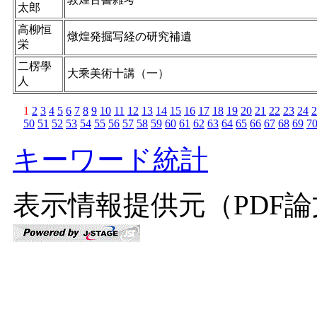
太郎
高柳恒
燉煌発掘写経の研究補遺
栄
二楞學
大乘美術十講（一）
人
1
2
3
4
5
6
7
8
9
10
11
12
13
14
15
16
17
18
19
20
21
22
23
24
2
50
51
52
53
54
55
56
57
58
59
60
61
62
63
64
65
66
67
68
69
7
キーワード統計
表示情報提供元（PDF