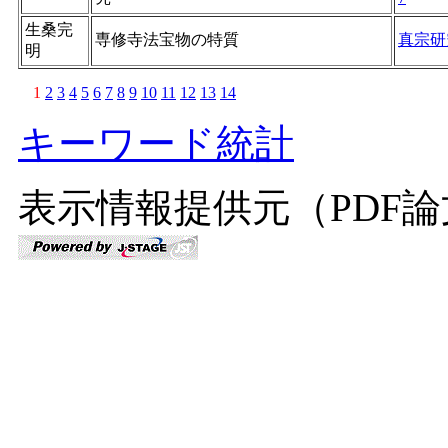
生桑完
専修寺法宝物の特質
真宗研
明
1
2
3
4
5
6
7
8
9
10
11
12
13
14
キーワード統計
表示情報提供元（PDF