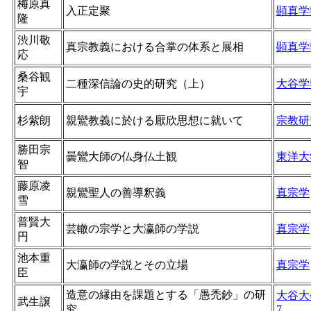
梅原真
入正定聚
顕真学
隆
渋川敬
真宗教義における合掌の体系と展相
顕真学
応
桑谷観
二種深信論の史的研究（上）
大谷学
宇
杉紫朗
親鸞教義に於ける厭欣思想に就いて
宗教研
勝田宗
曇鸞大師の仏身仏土観
東洋大
智
藤原凌
親鸞聖人の善導釈義
真宗学
雪
普賢大
芸轍の宗学と大瀛師の学説
真宗学
円
池本重
大瀛師の学説とその立場
真宗学
臣
造意の縁由を課題とする「愚禿鈔」の研
大谷大
武生譲
究
7