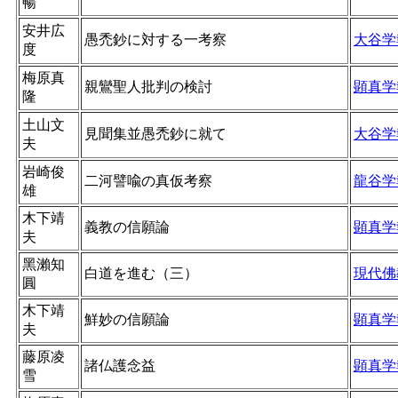
暢
安井広
愚禿鈔に対する一考察
大谷学
度
梅原真
親鸞聖人批判の検討
顕真学
隆
土山文
見聞集並愚禿鈔に就て
大谷学
夫
岩崎俊
二河譬喩の真仮考察
龍谷学
雄
木下靖
義教の信願論
顕真学
夫
黑瀨知
白道を進む（三）
現代佛
圓
木下靖
鮮妙の信願論
顕真学
夫
藤原凌
諸仏護念益
顕真学
雪