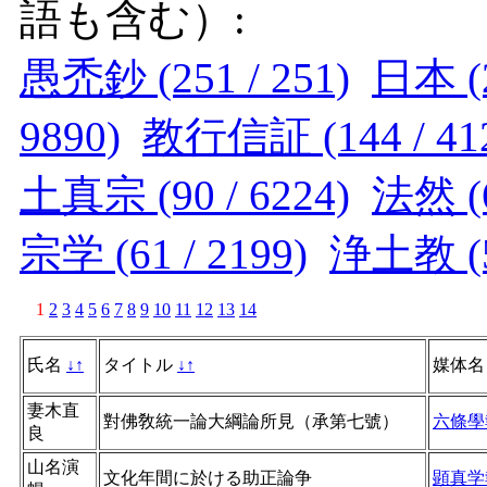
語も含む）:
愚禿鈔 (251 / 251)
日本 (2
9890)
教行信証 (144 / 41
土真宗 (90 / 6224)
法然 (6
宗学 (61 / 2199)
浄土教 (50
1
2
3
4
5
6
7
8
9
10
11
12
13
14
氏名
↓
↑
タイトル
↓
↑
媒体
妻木直
對佛敎統一論大綱論所見（承第七號）
六條學
良
山名演
文化年間に於ける助正論争
顕真学