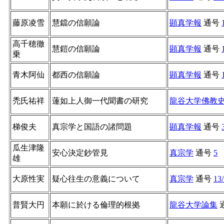
藤原凌雪
慧鐺の信願論
顕真学報
通号
高千穂徹
慧鎧の信願論
顕真学報
通号
乗
青木阿仙
都西の信願論
顕真学報
通号
禿氏祐祥
蓮如上人御一代聞書の研究
龍谷大学佛教
梯俊夫
真宗学と国語の諸問題
顕真学報
通号
瓜生津隆
安心決定鈔管見
真宗学
通号
5
雄
大原性実
疑心往生の意義について
真宗学
通号
13
普賢大円
本願に於ける倫理的根拠
龍谷大学論集