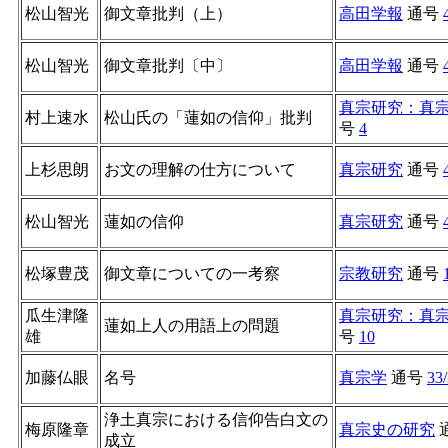
松山智光
御文章批判（上）
高田学報
通号
松山智光
御文章批判〔中〕
高田学報
通号
真宗研究：真
村上速水
松山氏の「蓮如の信仰」批判
号
4
上杉思朗
お文の理解の仕方について
真宗研究
通号
松山智光
蓮如の信仰
真宗研究
通号
松塚豊茂
御文章についての一考察
宗教研究
通号
瓜生津隆
真宗研究：真
蓮如上人の用語上の問題
雄
号
10
加藤仏眼
名号
真宗学
通号
33
浄土真宗における信仰告白文の
梅原隆章
真宗史の研究
成立