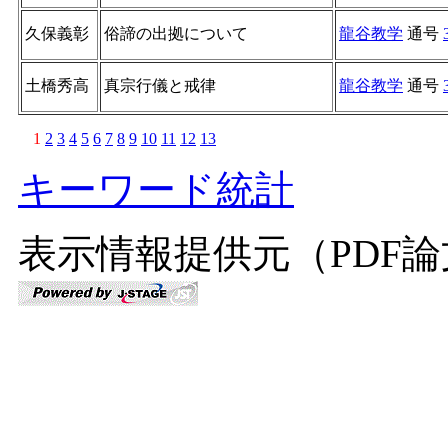
久保義彰
俗諦の出拠について
龍谷教学
通号
土橋秀高
真宗行儀と戒律
龍谷教学
通号
1
2
3
4
5
6
7
8
9
10
11
12
13
キーワード統計
表示情報提供元（PDF