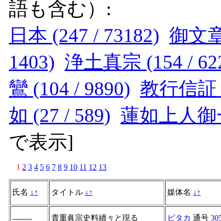
語も含む）:
日本 (247 / 73182)
御文章 (
1403)
浄土真宗 (154 / 62
鸞 (104 / 9890)
教行信証 (4
如 (27 / 589)
蓮如上人御一代
で表示
]
1
2
3
4
5
6
7
8
9
10
11
12
13
氏名
↓
↑
タイトル
↓
↑
媒体名
↓
↑
貴重眞宗史料續々と現る
ピタカ
通号
30
--------