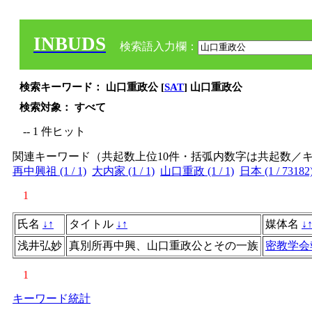
INBUDS
検索語入力欄：
検索キーワード： 山口重政公 [
SAT
] 山口重政公
検索対象： すべて
-- 1 件ヒット
関連キーワード（共起数上位10件・括弧内数字は共起数／
再中興祖 (1 / 1)
大内家 (1 / 1)
山口重政 (1 / 1)
日本 (1 / 73182
1
氏名
↓
↑
タイトル
↓
↑
媒体名
↓
浅井弘妙
真別所再中興、山口重政公とその一族
密教学会
1
キーワード統計