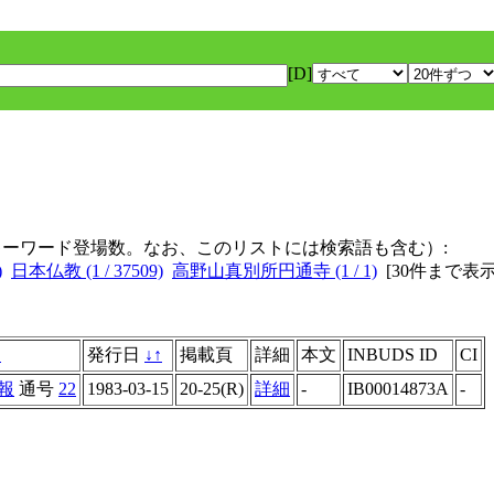
[D]
キーワード登場数。なお、このリストには検索語も含む）:
)
日本仏教 (1 / 37509)
高野山真別所円通寺 (1 / 1)
[
30件まで表
↑
発行日
↓
↑
掲載頁
詳細
本文
INBUDS ID
CI
報
通号
22
1983-03-15
20-25(R)
詳細
-
IB00014873A
-