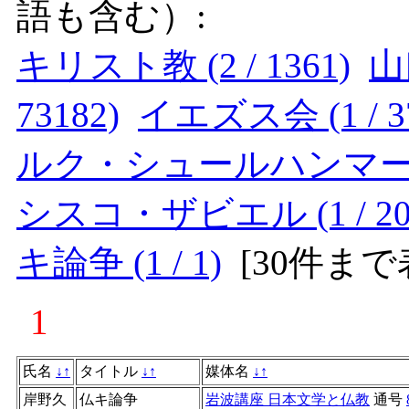
語も含む）:
キリスト教 (2 / 1361)
山
73182)
イエズス会 (1 / 3
ルク・シュールハンマー (1 
シスコ・ザビエル (1 / 20
キ論争 (1 / 1)
[
30件まで
1
氏名
↓
↑
タイトル
↓
↑
媒体名
↓
↑
岸野久
仏キ論争
岩波講座 日本文学と仏教
通号