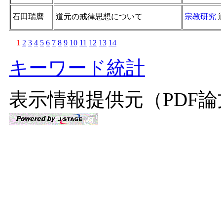
石田瑞麿
道元の戒律思想について
宗教研究
1
2
3
4
5
6
7
8
9
10
11
12
13
14
キーワード統計
表示情報提供元（PDF