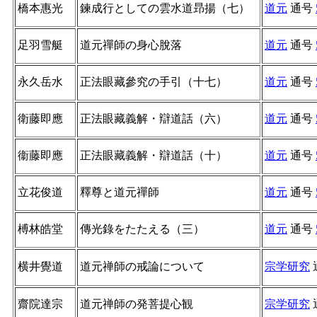
橋本惠光
鍊成行としての雲水道昻揚（七）
道元
通号
足羽雪艇
道元禪師の身心脫落
道元
通号
永久岳水
正法眼藏參究の手引（十七）
道元
通号
衛藤即應
正法眼藏義解・辯道話（六）
道元
通号
衞藤即應
正法眼藏義解・辯道話（十）
道元
通号
立花俊道
釋尊と道元禪師
道元
通号
榑林皓堂
傳光錄をたたえる（三）
道元
通号
横井覺道
道元禅師の戒論について
宗学研究
齋院達宗
道元禅師の発菩提心観
宗学研究