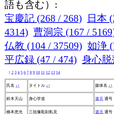
語も含む）:
宝慶記 (268 / 268)
日本 (2
4314)
曹洞宗 (167 / 5169
仏教 (104 / 37509)
如浄 (7
平広録 (47 / 474)
身心脱落 
1
2
3
4
5
6
7
8
9
10
11
12
13
14
氏名
↓
↑
タイトル
↓
↑
媒体名
↓
↑
鈴木天山
身心学道
道元
通号
橋本恵光
三祖像彫刻私見
道元
通号