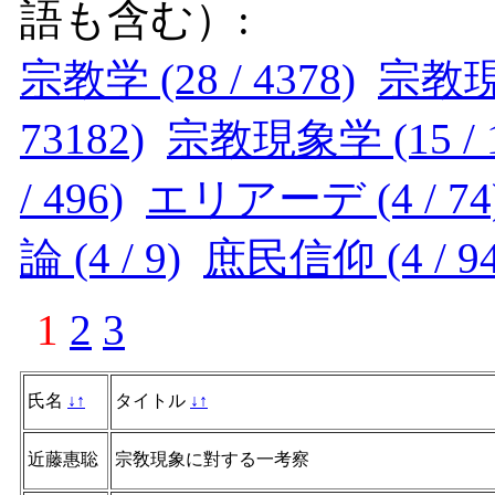
語も含む）:
宗教学 (28 / 4378)
宗教現象
73182)
宗教現象学 (15 / 1
/ 496)
エリアーデ (4 / 74
論 (4 / 9)
庶民信仰 (4 / 94
1
2
3
氏名
↓
↑
タイトル
↓
↑
近藤惠聡
宗敎現象に對する一考察