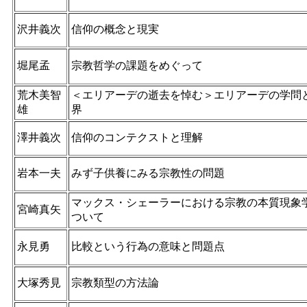
沢井義次
信仰の概念と現実
堀尾孟
宗教哲学の課題をめぐって
荒木美智
＜エリアーデの逝去を悼む＞エリアーデの学問
雄
界
澤井義次
信仰のコンテクストと理解
岩本一夫
みず子供養にみる宗教性の問題
マックス・シェーラーにおける宗教の本質現象
宮崎真矢
ついて
永見勇
比較という行為の意味と問題点
大塚秀見
宗教類型の方法論