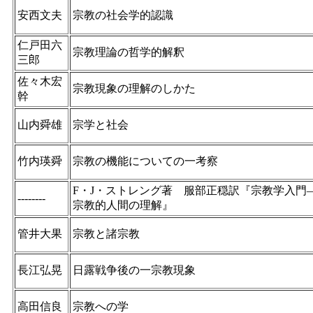
安西文夫
宗教の社会学的認識
仁戸田六
宗教理論の哲学的解釈
三郎
佐々木宏
宗教現象の理解のしかた
幹
山内舜雄
宗学と社会
竹内瑛舜
宗教の機能についての一考察
F・J・ストレング著 服部正穏訳『宗教学入門
--------
宗教的人間の理解』
管井大果
宗教と諸宗教
長江弘晃
日露戦争後の一宗教現象
高田信良
宗教への学