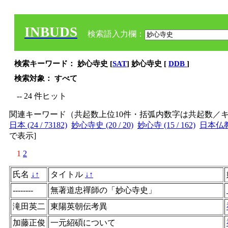
INBUDS
検索語入力欄：
検索キーワード： 妙心寺史 [
SAT
] 妙心寺史 [
DDB
]
検索対象： すべて
-- 24 件ヒット
関連キーワード（共起数上位10件・括弧内数字は共起数／
日本 (24 / 73182)
妙心寺史 (20 / 20)
妙心寺 (15 / 162)
日本仏教 (
で表示
]
1
2
氏名
↓
↑
タイトル
↓
↑
--------
無著道忠禪師の「妙心寺史」
滝田英二
東陽英朝伝考異
加藤正俊
一元紹碩について