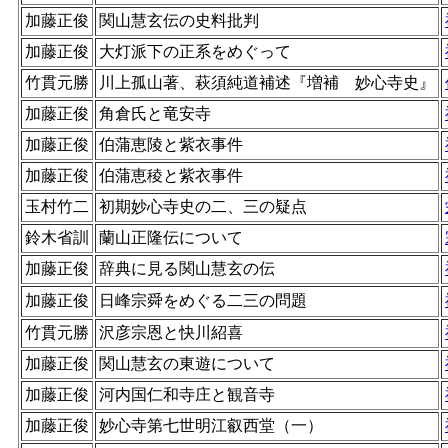
加藤正俊
関山慧玄伝の史料批判
加藤正俊
大灯派下の正系をめぐって
竹貫元勝
川上孤山著、萩須純道補述『増補 妙心寺史』
加藤正俊
角倉氏と竜安寺
加藤正俊
伯蒲恵陵と紫衣事件
加藤正俊
伯蒲恵稜と紫衣事件
玉村竹二
初期妙心寺史の二、三の疑点
鈴木省訓
蘭山正隆伝について
加藤正俊
辞典に見る関山慧玄の伝
加藤正俊
日峰宗舜をめぐる二三の問題
竹貫元勝
沢彦宗恩と快川紹喜
加藤正俊
関山慧玄の東遊について
加藤正俊
河内国仁和寺庄と観音寺
加藤正俊
妙心寺第七世明江叡西堂（一）