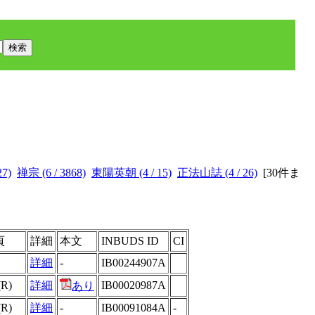
7)
禅宗 (6 / 3868)
東陽英朝 (4 / 15)
正法山誌 (4 / 26)
[
30件ま
頁
詳細
本文
INBUDS ID
CI
詳細
-
IB00244907A
(R)
詳細
IB00020987A
あり
(R)
詳細
-
IB00091084A
-