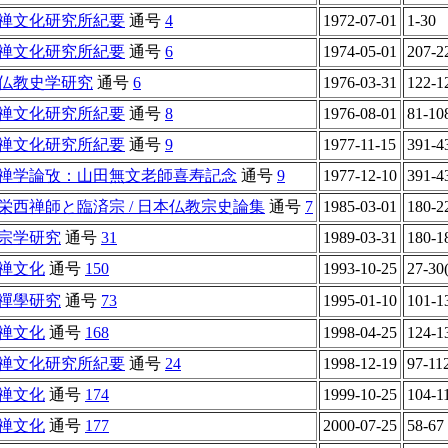
禅文化研究所紀要
通号
4
1972-07-01
1-30
禅文化研究所紀要
通号
6
1974-05-01
207-2
仏教史学研究
通号
6
1976-03-31
122-1
禅文化研究所紀要
通号
8
1976-08-01
81-10
禅文化研究所紀要
通号
9
1977-11-15
391-4
禅学論攷：山田無文老師喜寿記念
通号
9
1977-12-10
391-4
栄西禅師と臨済宗 / 日本仏教宗史論集
通号
7
1985-03-01
180-2
宗学研究
通号
31
1989-03-31
180-1
禅文化
通号
150
1993-10-25
27-30
禪學研究
通号
73
1995-01-10
101-1
禅文化
通号
168
1998-04-25
124-1
禅文化研究所紀要
通号
24
1998-12-19
97-11
禅文化
通号
174
1999-10-25
104-1
禅文化
通号
177
2000-07-25
58-67