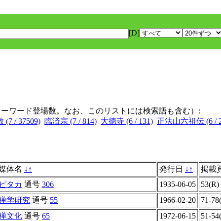
[D]
キーワード登場数。なお、このリストには検索語も含む）:
7 / 37509)
臨済宗 (7 / 814)
大徳寺 (6 / 131)
正法山六祖伝 (6 / 2
媒体名
↓
↑
発行日
↓
↑
掲載
ピタカ
通号
306
1935-06-05
53(R)
禅学研究
通号
55
1966-02-20
71-78
禅文化
通号
65
1972-06-15
51-54