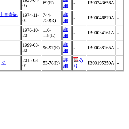
1935-04-
69(R)
-
IB00243656A
05
細
士喜寿記
詳
1974-11-
744-
-
IB00046870A
-
01
750(R)
細
詳
1976-10-
116-
-
IB00034161A
-
20
118(L)
細
詳
1999-03-
96-97(R)
-
IB00088165A
-
30
細
詳
あ
2015-03-
号
31
53-78(R)
IB00195359A
-
01
細
り