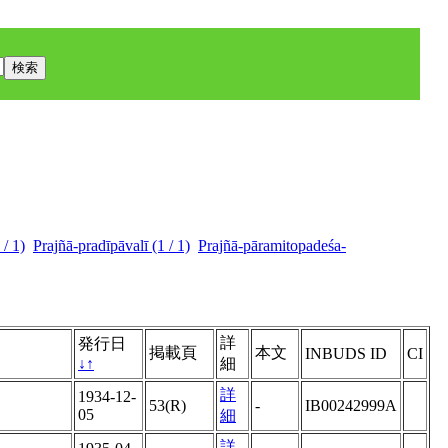
/ 1)
Prajñā-pradīpāvalī (1 / 1)
Prajñā-pāramitopadeśa-
詳
発行日
掲載頁
本文
INBUDS ID
CI
↓
↑
細
詳
1934-12-
53(R)
-
IB00242999A
05
細
詳