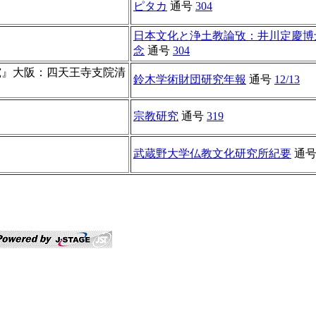
ピタカ
通号
304
日本文化と浄土教論攷：井川定慶博
念
通号
304
īkāの研究』大阪：四天王寺支院清
鈴木学術財団研究年報
通号
12/13
宗教研究
通号
319
武蔵野大学仏教文化研究所紀要
通