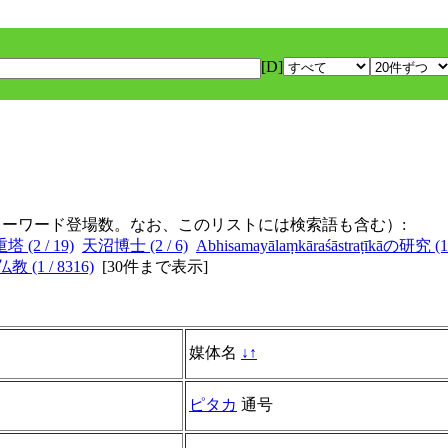
[D]
キーワード登場数。なお、このリストには検索語も含む）:
塔 (2 / 19)
天沼博士 (2 / 6)
Abhisamayālaṃkāraśāstraṭīkāの研究 (1 
 (1 / 8316)
[
30件まで表示
]
媒体名
↓
↑
ピタカ
通号