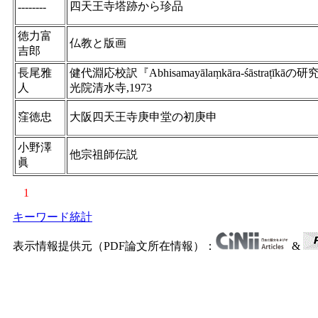
四天王寺塔跡から珍品
--------
徳力富
仏教と版画
吉郎
長尾雅
健代淵応校訳『Abhisamayālaṃkāra-śāstraṭ
人
光院清水寺,1973
窪徳忠
大阪四天王寺庚申堂の初庚申
小野澤
他宗祖師伝説
眞
1
キーワード統計
表示情報提供元（PDF論文所在情報）：
&