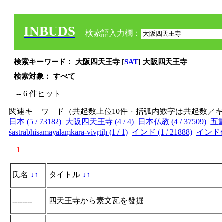
INBUDS
検索語入力欄：
検索キーワード： 大阪四天王寺 [
SAT
] 大阪四天王寺
検索対象： すべて
-- 6 件ヒット
関連キーワード（共起数上位10件・括弧内数字は共起数／
日本 (5 / 73182)
大阪四天王寺 (4 / 4)
日本仏教 (4 / 37509)
五重
śāstrābhisamayālaṃkāra-vivṛtiḥ (1 / 1)
インド (1 / 21888)
インド仏教
1
氏名
↓
↑
タイトル
↓
↑
四天王寺から素文瓦を發掘
--------