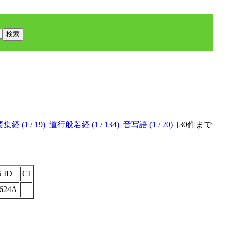
経 (1 / 19)
道行般若経 (1 / 134)
音写語 (1 / 20)
[
30件まで
 ID
CI
3624A