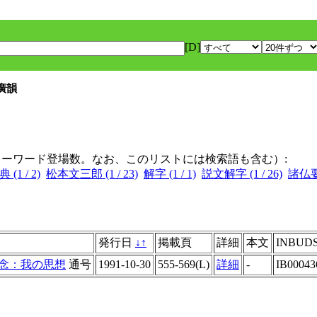
[D]
廣韻
キーワード登場数。なお、このリストには検索語も含む）:
(1 / 2)
松本文三郎 (1 / 23)
解字 (1 / 1)
説文解字 (1 / 26)
諸仏要集
発行日
↓
↑
掲載頁
詳細
本文
INBUDS
念：我の思想
通号
1991-10-30
555-569(L)
詳細
-
IB0004