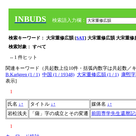
INBUDS
検索語入力欄：
検索キーワード： 大宋重修広韻 [
SAT
] 大宋重修広韻 大宋重修
検索対象： すべて
-- 1 件ヒット
関連キーワード（共起数上位10件・括弧内数字は共起数／
B.Karlgren (1 / 1)
中国 (1 / 19348)
大宋重修広韻 (1 / 1)
康煕字典 
表示
]
1
氏名
↓
↑
タイトル
↓
↑
媒体名
↓
↑
岩松浅夫
「薩」字の成立とその変遷
前田専学先生還暦記
1