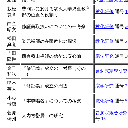
栽松
曹洞宗に於ける駒沢大学児童教育
教化研修
通号
1
寛章
部の位置と役割り
白金
修証義取扱いについての一考察
教化研修
通号
2
昭文
松田
道元禅師の在家教化の周辺
教化研修
通号
2
真道
吉田
西有穆山禅師の信徒の安心論
宗学研究
通号
3
隆悦
金子
『修証義』成立の一考察（その
曹洞宗宗學研究
和弘
一）
熊本
『修証義』成立の周辺
宗学研究
通号
3
英人
小杉
「本尊唱名」についての考察
教化研修
通号
5
瑞穂
菅原
曹洞宗総合研究
大内青巒居士の研究
研州
号
15