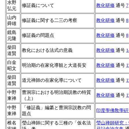
水野
修証義について
教化研修
通号
7
弘元
山内
修証義に関する二三の考察
教化研修
通号
8
舜雄
鏡島
修証義の問題点
教化研修
通号
8
元隆
柴田
教化における法式の意義
教化研修
通号
1
道賢
白金
明治期の在家化導観と大道長安
教化研修
通号
1
昭文
柴田
道元禅師の在家化導について
教化研修
通号
1
道賢
中野
曹洞宗における明治期説教の特質
教化研修
通号
1
東禅
（上）
中野
「修証義」編纂と曹洞宗説教の問
印度學佛敎學硏
東禅
題点
椎名
瑩山禅師に関する三種の「仮名法
瑩山禅師研究：
宏雄
語」考
忌記念論文集