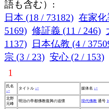
語も含む）:
日本 (18 / 73182)
在家化導 
5169)
修証義 (11 / 246)
1137)
日本仏教 (4 / 3750
宗 (3 / 23)
安心 (2 / 153)
1
氏名
タイトル
↓
↑
媒体名
↓
↑
↓
↑
北野
明治の帝都佛教復興の追懷
現代佛教
通号
1
元峰