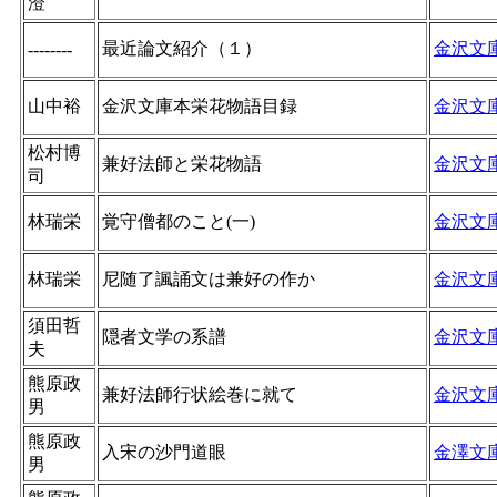
澄
最近論文紹介（１）
金沢文
--------
山中裕
金沢文庫本栄花物語目録
金沢文
松村博
兼好法師と栄花物語
金沢文
司
林瑞栄
覚守僧都のこと(一)
金沢文
林瑞栄
尼随了諷誦文は兼好の作か
金沢文
須田哲
隠者文学の系譜
金沢文
夫
熊原政
兼好法師行状絵巻に就て
金沢文
男
熊原政
入宋の沙門道眼
金澤文
男