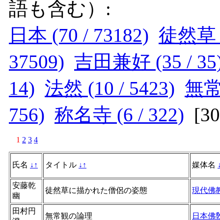
語も含む）:
日本 (70 / 73182)
徒然草 (4
37509)
吉田兼好 (35 / 35
14)
法然 (10 / 5423)
無常観
756)
称名寺 (6 / 322)
[
3
1
2
3
4
氏名
↓
↑
タイトル
↓
↑
媒体名
安藤乾
徒然草に描かれた僧侶の姿態
現代佛
幽
田村円
無常観の論理
日本佛