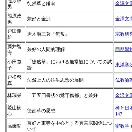
熊原政
徒然草と鎌倉
金澤文
男
熊原政
兼好と金沢
金澤文
男
戸田義
唐木順三著『無常』
宗教研
雄
藤井智
兼好の人間的理解
同朋學
海
小田寛
「徒然草」における無常観についての試
東洋学
子
論
戸松啓
法然上人の往生思想の展開
仏教論
真
林瑞栄
「五五四書状の覚守僧都」と兼好
金沢文
鷲山樹
禅と日
徒然草の思想
心
147
兼好と東寺を中心とする真言宗関係につ
高乗勲
密教学
いて