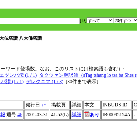
[D]
八大仏塔讚 八大佛塔讚
キーワード登場数。なお、このリストには検索語も含む）:
ンパ伝 (1 / 1)
タクツァン翻訳師（sTag tshang lo tsā ba Shes rab 
 (1 / 1)
デレクニマ (1 / 3)
[
30件まで表示
]
発行日
↓
↑
掲載頁
詳細
本文
INBUDS ID
C
々報
通号
46
2001-03-31
41-52(L)
詳細
IB00095154A
-
あり