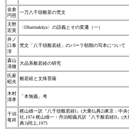
金倉
一万八千頌般若の梵文
円照
天野
〈Dharmakāya〉の語義とその変遷（一）
宏英
井ノ
口泰
梵文「八千頌般若経」のパーラ朝期の写本について
淳
森山
大品系般若経の研究
清徹
氏家
般若経と文殊菩薩
昭夫
木村
「本無義」考
清孝
梶山雄一訳『八千頌般若経I』(大乗仏典2)東京：中央
干潟
社,1974 梶山雄一・丹治昭義共訳『八千般若経II』(
竜祥
典3)同上,1975