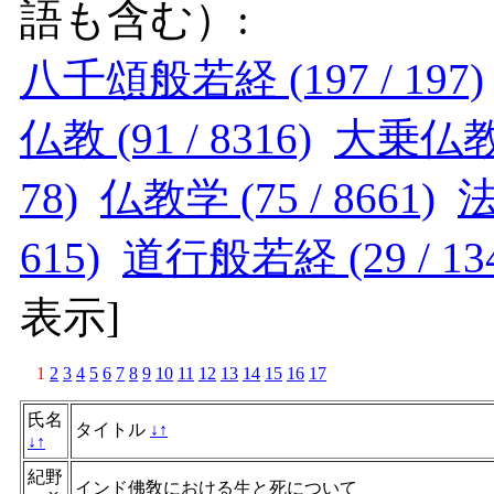
語も含む）:
八千頌般若経 (197 / 197)
仏教 (91 / 8316)
大乗仏教 (
78)
仏教学 (75 / 8661)
法
615)
道行般若経 (29 / 13
表示
]
1
2
3
4
5
6
7
8
9
10
11
12
13
14
15
16
17
氏名
タイトル
↓
↑
↓
↑
紀野
インド佛敎における生と死について