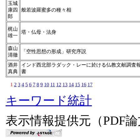
玉城
康四
般若波羅蜜多の種々相
郎
梶山
塔・仏母・法身
雄一
森山
「空性思想の形成」研究序説
清徹
酒井
インド西北部ラダック・レーに於ける仏教文献調査
真典
書
1
2
3
4
5
6
7
8
9
10
11
12
13
14
15
16
17
キーワード統計
表示情報提供元（PDF