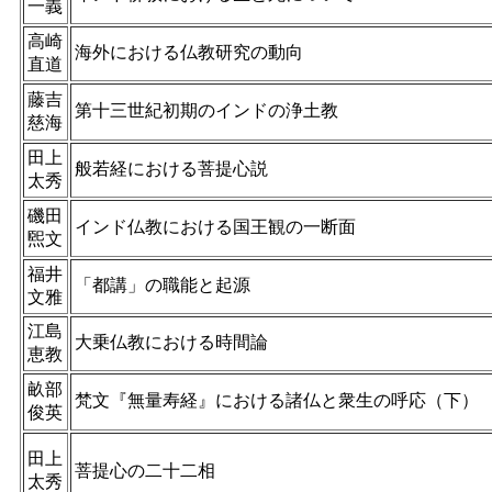
一義
高崎
海外における仏教研究の動向
直道
藤吉
第十三世紀初期のインドの浄土教
慈海
田上
般若経における菩提心説
太秀
磯田
インド仏教における国王観の一断面
煕文
福井
「都講」の職能と起源
文雅
江島
大乗仏教における時間論
恵教
畝部
梵文『無量寿経』における諸仏と衆生の呼応（下）
俊英
田上
菩提心の二十二相
太秀