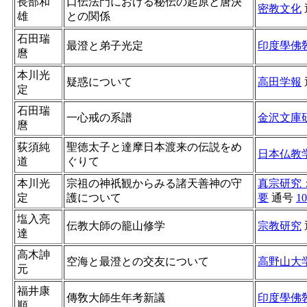
長部和
口伝法門における秘伝の起原と唐決
密教文化
雄
との関係
石田瑞
最澄と弟子光定
印度學佛
麿
本川光
疑惑について
高田学報
定
石田瑞
一心戒の系譜
金沢文庫
麿
荻須純
聖徳太子と達摩日本渡来の伝説をめ
日本仏教
道
ぐりて
本川光
宗祖の神祇観からみる諸天善神の守
真宗研究
定
護について
要
通号
10
塩入亮
伝教大師の籠山修学
宗教研究
達
高木訷
空海と最澄との交友について
高野山大
元
福井康
傳敎大師生年考新議
印度學佛
順