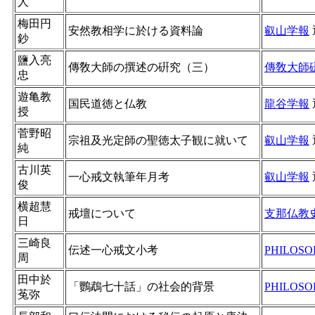
人
梅田円
安然教相学に於ける資料論
叡山学報
鈔
鹽入亮
傳敎大師の撰󠄁述󠄁の硏究（三）
傳敎大師
忠
遊亀教
国民道徳と仏教
龍谷学報
授
菅野昭
宗祖及光定師の聖徳太子観に就いて
叡山学報
純
古川英
一心戒文執筆年月考
叡山学報
俊
横超慧
戒壇について
支那仏教
日
三崎良
伝述一心戒文小考
PHILOSO
周
田中於
「鸚鵡七十話」の社会的背景
PHILOSO
菟弥