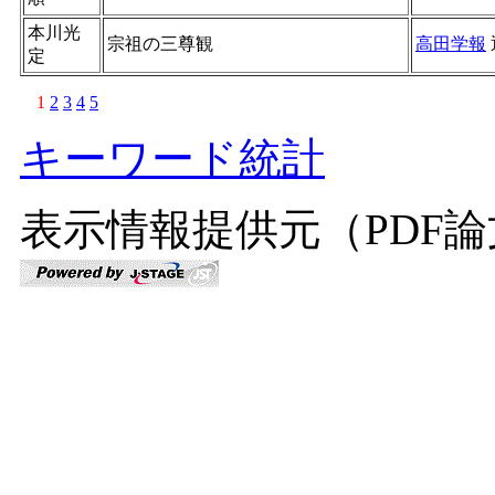
本川光
宗祖の三尊観
高田学報
定
1
2
3
4
5
キーワード統計
表示情報提供元（PDF