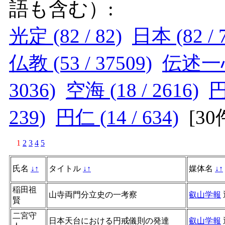
語も含む）:
光定 (82 / 82)
日本 (82 / 
仏教 (53 / 37509)
伝述一心戒
3036)
空海 (18 / 2616)
円
239)
円仁 (14 / 634)
[
3
1
2
3
4
5
氏名
↓
↑
タイトル
↓
↑
媒体名
↓
↑
稲田祖
山寺両門分立史の一考察
叡山学報
賢
二宮守
日本天台における円戒儀則の発達
叡山学報