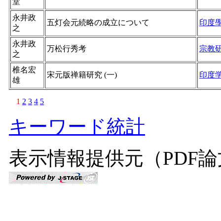
堂
永井政
五灯会元続略の成立について
印度
之
永井政
万松行秀考
宗教
之
椎名宏
宋元版禅籍研究 (一)
印度
雄
1
2
3
4
5
キーワード統計
表示情報提供元（PDF