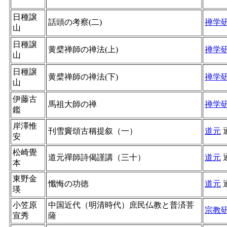
日種譲
話頭の考察(二)
禅学
山
日種譲
黄檗禅師の禅法(上)
禅学
山
日種譲
黄檗禅師の禅法(下)
禅学
山
伊藤古
馬祖大師の禅
禅学
鑑
岸澤惟
刊雪竇頌古稱提叙（一）
道元
安
松崎覺
道元禪師詩偈謹講（三十）
道元
本
東野金
懺悔の功徳
道元
瑛
小笠原
中国近代（明清時代）庶民仏教と普済菩
宗教
宣秀
薩