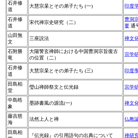
石井修
大慧宗杲とその弟子たち (一)
印度
道
石井修
曹洞
宋代禅宗史研究（二）
道
要
通
山田無
三座説法
禅文
文
石附勝
大陽警玄禅師における中国曹洞宗旨復古
宗学
竜
の位置（二）
石井修
大慧宗杲とその弟子たち (三)
印度
道
田島柏
瑩山禅師祭文と伝光録
宗学
堂
中島晧
墨跡書風の源流(一)
禅文
象
藤吉慈
法然上人と禅
仏教
海
田島柏
『伝光録』の引用語句の出典について
禅研