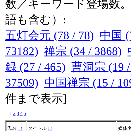
数／キーワード登場数
語も含む）:
五灯会元 (78 / 78)
中国 (7
73182)
禅宗 (34 / 3868)
録 (27 / 465)
曹洞宗 (19 / 
37509)
中国禅宗 (15 / 10
件まで表示
]
1
2
3
4
5
氏名
↓
↑
タイトル
↓
↑
媒体