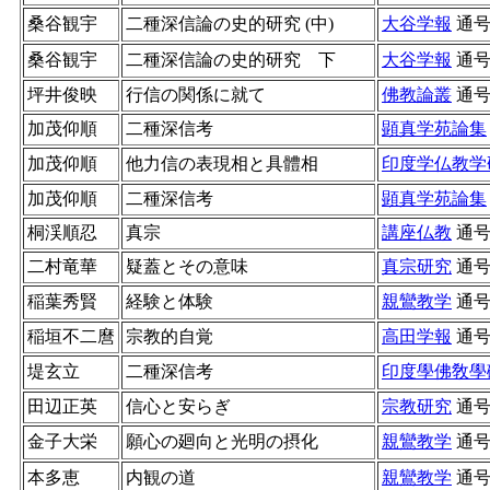
桑谷観宇
二種深信論の史的研究 (中)
大谷学報
通
桑谷観宇
二種深信論の史的研究 下
大谷学報
通
坪井俊映
行信の関係に就て
佛教論叢
通
加茂仰順
二種深信考
顕真学苑論集
加茂仰順
他力信の表現相と具體相
印度学仏教学
加茂仰順
二種深信考
顕真学苑論集
桐渓順忍
真宗
講座仏教
通
二村竜華
疑蓋とその意味
真宗研究
通
稲葉秀賢
経験と体験
親鸞教学
通
稲垣不二麿
宗教的自覚
高田学報
通
堤玄立
二種深信考
印度學佛敎學
田辺正英
信心と安らぎ
宗教研究
通
金子大栄
願心の廻向と光明の摂化
親鸞教学
通
本多恵
内観の道
親鸞教学
通