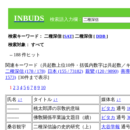
INBUDS
検索語入力欄：
検索キーワード： 二種深信 [
SAT
] 二種深信 [
DDB
]
検索対象： すべて
-- 188 件ヒット
関連キーワード（共起数上位10件・括弧内数字は共起数／
二種深信 (178 / 178)
日本 (155 / 73182)
親鸞 (120 / 9890)
善導 (
1573)
[
30件まで表示
]
1
2
3
4
5
6
7
8
9
10
氏名
↓
↑
タイトル
↓
↑
媒体名
↓
↑
--------
桃太郎譚の宗敎的意味
ピタカ
通号
1
--------
佛敎關係卒業論文題目（續）
ピタカ
通号
3
桑谷観宇
二種深信論の史的研究（上）
大谷学報
通