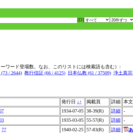
[D]
キーワード登場数。なお、このリストには検索語も含む）:
73 / 2644)
教行信証 (66 / 4125)
日本仏教 (61 / 37509)
浄土真宗 (5
発行日
↓
↑
掲載頁
詳細
本文
07
1934-07-05
38-39(R)
詳細
-
03
1935-03-05
55-57(R)
詳細
-
号
77
1940-02-25
57-83(R)
詳細