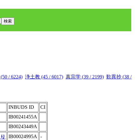
0 / 6224)
浄土教 (45 / 6017)
真宗学 (39 / 2199)
歎異抄 (38 /
INBUDS ID
CI
IB00241455A
IB00243449A
IB00024995A
-
あり