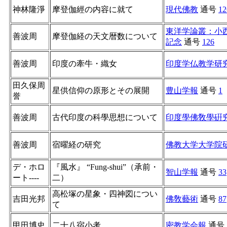
神林隆淨
摩登伽經の内容に就て
現代佛教
通号
12
東洋学論叢：小
善波周
摩登伽経の天文暦数について
記念
通号
126
善波周
印度の牽牛・織女
印度学仏教学研
田久保周
星供信仰の原形とその展開
豊山学報
通号
1
誉
善波周
古代印度の科學思想について
印度學佛敎學硏
善波周
宿曜経の研究
佛教大学大学院
デ・ホロ
『風水』 “Fung-shui”（承前・
智山学報
通号
33
ート----
二）
高松塚の星象・四神図につい
吉田光邦
佛敎藝術
通号
87
て
甲田博史
二十八宿小考
密教学会報
通号