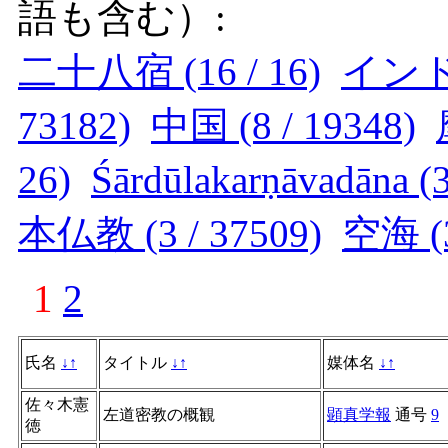
語も含む）:
二十八宿 (16 / 16)
インド (
73182)
中国 (8 / 19348)
26)
Śārdūlakarṇāvadāna (3
本仏教 (3 / 37509)
空海 (3
1
2
氏名
↓
↑
タイトル
↓
↑
媒体名
↓
↑
佐々木憲
左道密教の概観
顕真学報
通号
9
徳