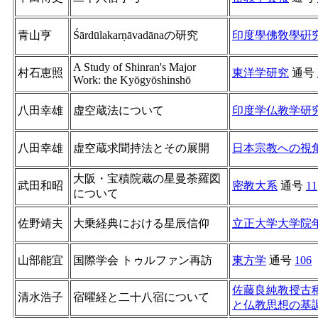
青山亨
Śārdūlakarṇāvadānaの研究
印度學佛敎學硏
A Study of Shinran's Major
村石恵照
東洋学研究
通号
Work: the Kyōgyōshinshō
八田幸雄
虚空蔵法について
印度学仏教学研
八田幸雄
虚空蔵求聞持法とその展開
日本宗教への視
大阪・宝積院蔵の星曼荼羅図
武田和昭
密教大系
通号
11
について
佐野靖夫
大乗経典における星辰信仰
立正大学大学院
山部能宜
国際学会 トゥルファン再訪
東方学
通号
106
佐藤良純教授古
清水浩子
宿曜経と二十八宿について
と仏教思想の基