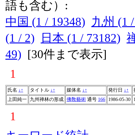
語も含む）:
中国 (1 / 19348)
九州 (1 /
(1 / 2)
日本 (1 / 73182)
禅
49)
[
30件まで表示
]
1
氏名
↓
↑
タイトル
↓
↑
媒体名
↓
↑
発行日
↓
↑
上田純一
九州禅林の形成
佛敎藝術
通号
166
1986-05-30
1