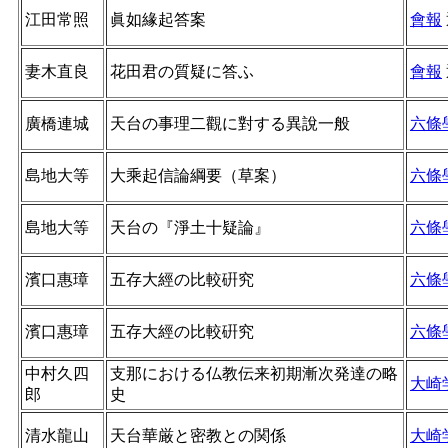
江田常照
眞如緣起答案
會報
妻木直良
花田君の質疑に答ふ
會報
廣橋連城
天台の事理二觀に對する異說一般
六條
島地大等
大乘起信論綱要（草案）
六條
島地大等
天台の『淨土十疑論』
六條
濱口惠璋
五存大經の比較硏究
六條
濱口惠璋
五存大經の比較硏究
六條
中村久四
支那における仏教伝来初期漸次発達の略
大崎
郎
史
清水龍山
天台華厳と密教との関係
大崎