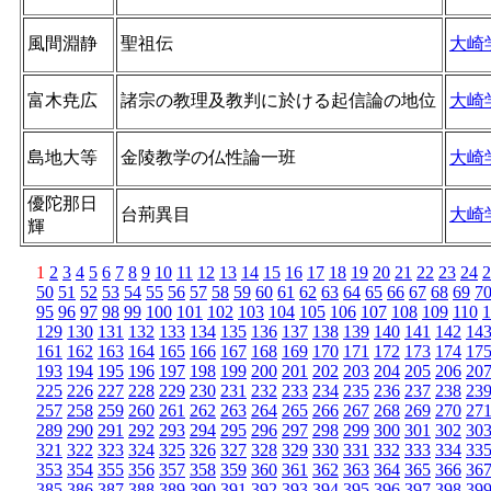
風間淵静
聖祖伝
大崎
富木尭広
諸宗の教理及教判に於ける起信論の地位
大崎
島地大等
金陵教学の仏性論一班
大崎
優陀那日
台荊異目
大崎
輝
1
2
3
4
5
6
7
8
9
10
11
12
13
14
15
16
17
18
19
20
21
22
23
24
2
50
51
52
53
54
55
56
57
58
59
60
61
62
63
64
65
66
67
68
69
7
95
96
97
98
99
100
101
102
103
104
105
106
107
108
109
110
1
129
130
131
132
133
134
135
136
137
138
139
140
141
142
14
161
162
163
164
165
166
167
168
169
170
171
172
173
174
17
193
194
195
196
197
198
199
200
201
202
203
204
205
206
20
225
226
227
228
229
230
231
232
233
234
235
236
237
238
23
257
258
259
260
261
262
263
264
265
266
267
268
269
270
27
289
290
291
292
293
294
295
296
297
298
299
300
301
302
30
321
322
323
324
325
326
327
328
329
330
331
332
333
334
33
353
354
355
356
357
358
359
360
361
362
363
364
365
366
36
385
386
387
388
389
390
391
392
393
394
395
396
397
398
39