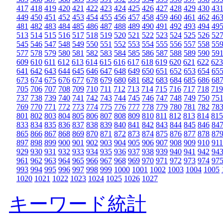
417
418
419
420
421
422
423
424
425
426
427
428
429
430
43
449
450
451
452
453
454
455
456
457
458
459
460
461
462
46
481
482
483
484
485
486
487
488
489
490
491
492
493
494
49
513
514
515
516
517
518
519
520
521
522
523
524
525
526
52
545
546
547
548
549
550
551
552
553
554
555
556
557
558
55
577
578
579
580
581
582
583
584
585
586
587
588
589
590
59
609
610
611
612
613
614
615
616
617
618
619
620
621
622
623
641
642
643
644
645
646
647
648
649
650
651
652
653
654
65
673
674
675
676
677
678
679
680
681
682
683
684
685
686
68
705
706
707
708
709
710
711
712
713
714
715
716
717
718
719
737
738
739
740
741
742
743
744
745
746
747
748
749
750
75
769
770
771
772
773
774
775
776
777
778
779
780
781
782
78
801
802
803
804
805
806
807
808
809
810
811
812
813
814
815
833
834
835
836
837
838
839
840
841
842
843
844
845
846
84
865
866
867
868
869
870
871
872
873
874
875
876
877
878
87
897
898
899
900
901
902
903
904
905
906
907
908
909
910
911
929
930
931
932
933
934
935
936
937
938
939
940
941
942
94
961
962
963
964
965
966
967
968
969
970
971
972
973
974
97
993
994
995
996
997
998
999
1000
1001
1002
1003
1004
1005
1020
1021
1022
1023
1024
1025
1026
1027
キーワード統計