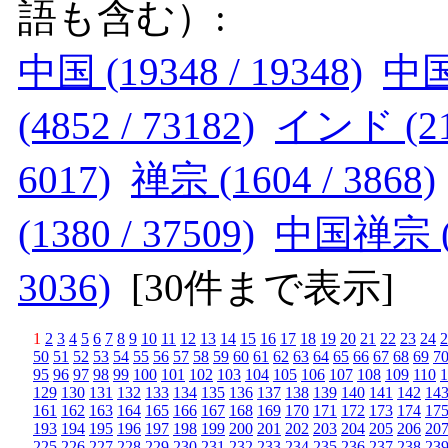
語も含む）:
中国 (19348 / 19348)
中国仏
(4852 / 73182)
インド (218
6017)
禅宗 (1604 / 3868)
(1380 / 37509)
中国禅宗 (10
3036)
[
30件まで表示
]
1
2
3
4
5
6
7
8
9
10
11
12
13
14
15
16
17
18
19
20
21
22
23
24
2
50
51
52
53
54
55
56
57
58
59
60
61
62
63
64
65
66
67
68
69
7
95
96
97
98
99
100
101
102
103
104
105
106
107
108
109
110
1
129
130
131
132
133
134
135
136
137
138
139
140
141
142
14
161
162
163
164
165
166
167
168
169
170
171
172
173
174
17
193
194
195
196
197
198
199
200
201
202
203
204
205
206
20
225
226
227
228
229
230
231
232
233
234
235
236
237
238
23