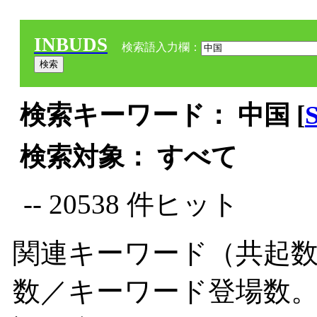
INBUDS
検索語入力欄：
検索キーワード： 中国 [
検索対象： すべて
-- 20538 件ヒット
関連キーワード（共起数
数／キーワード登場数