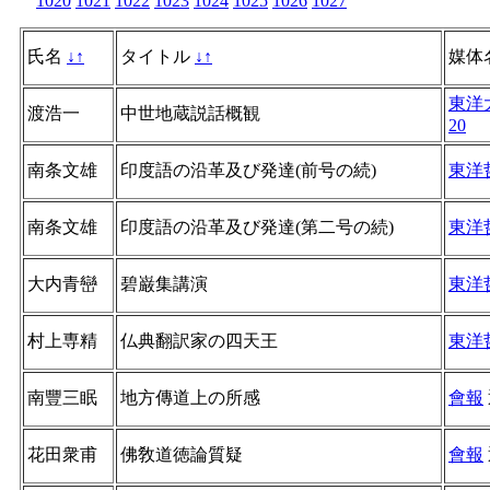
1020
1021
1022
1023
1024
1025
1026
1027
氏名
↓
↑
タイトル
↓
↑
媒体
東洋
渡浩一
中世地蔵説話概観
20
南条文雄
印度語の沿革及び発達(前号の続)
東洋
南条文雄
印度語の沿革及び発達(第二号の続)
東洋
大内青巒
碧巌集講演
東洋
村上専精
仏典翻訳家の四天王
東洋
南豐三眠
地方傳道上の所感
會報
花田衆甫
佛敎道徳論質疑
會報