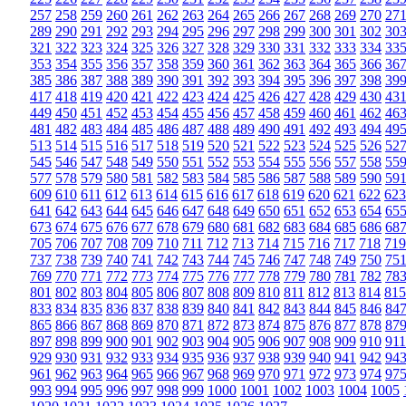
257
258
259
260
261
262
263
264
265
266
267
268
269
270
27
289
290
291
292
293
294
295
296
297
298
299
300
301
302
30
321
322
323
324
325
326
327
328
329
330
331
332
333
334
33
353
354
355
356
357
358
359
360
361
362
363
364
365
366
36
385
386
387
388
389
390
391
392
393
394
395
396
397
398
39
417
418
419
420
421
422
423
424
425
426
427
428
429
430
43
449
450
451
452
453
454
455
456
457
458
459
460
461
462
46
481
482
483
484
485
486
487
488
489
490
491
492
493
494
49
513
514
515
516
517
518
519
520
521
522
523
524
525
526
52
545
546
547
548
549
550
551
552
553
554
555
556
557
558
55
577
578
579
580
581
582
583
584
585
586
587
588
589
590
59
609
610
611
612
613
614
615
616
617
618
619
620
621
622
623
641
642
643
644
645
646
647
648
649
650
651
652
653
654
65
673
674
675
676
677
678
679
680
681
682
683
684
685
686
68
705
706
707
708
709
710
711
712
713
714
715
716
717
718
719
737
738
739
740
741
742
743
744
745
746
747
748
749
750
75
769
770
771
772
773
774
775
776
777
778
779
780
781
782
78
801
802
803
804
805
806
807
808
809
810
811
812
813
814
815
833
834
835
836
837
838
839
840
841
842
843
844
845
846
84
865
866
867
868
869
870
871
872
873
874
875
876
877
878
87
897
898
899
900
901
902
903
904
905
906
907
908
909
910
911
929
930
931
932
933
934
935
936
937
938
939
940
941
942
94
961
962
963
964
965
966
967
968
969
970
971
972
973
974
97
993
994
995
996
997
998
999
1000
1001
1002
1003
1004
1005