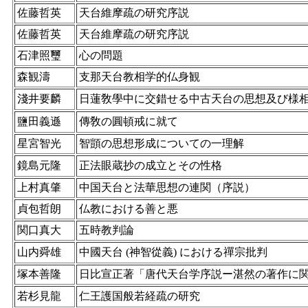
佐藤哲英
天台維摩疏の研究序説
佐藤哲英
天台維摩疏の研究序説
石津照璽
心の問題
森観濤
支那天台教相学的仏身観
淺井要麟
日蓮敎學中に交錯せる中古天台の思想及び様
鹽田義遜
傳敎の圓頓戒に就て
星宮智光
智顗の思想形成についての一理解
鏡島元隆
正法眼蔵抄の成立とその性格
上村真肇
中国天台と法華思想の連関（序説）
貞包哲朗
仏教における善と悪
関口真大
五時教判論
山内舜雄
中國天台 (神智從義) における禪宗批判
塚本善隆
日比宣正著「唐代天台学序説ー湛然の著作に
若杉見龍
仁王護国般若経疏の研究