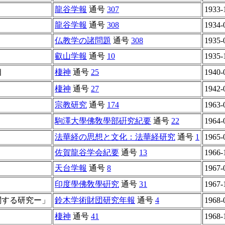
龍谷学報
通号
307
1933-
龍谷学報
通号
308
1934-
仏教学の諸問題
通号
308
1935-
叡山学報
通号
10
1935-
相
棲神
通号
25
1940-
棲神
通号
27
1942-
宗教研究
通号
174
1963-
駒澤大學佛敎學部硏究紀要
通号
22
1964-
法華経の思想と文化：法華経研究
通号
1
1965-
佐賀龍谷学会紀要
通号
13
1966-
天台学報
通号
8
1967-
印度學佛敎學硏究
通号
31
1967-
関する研究ー」
鈴木学術財団研究年報
通号
4
1968-
棲神
通号
41
1968-