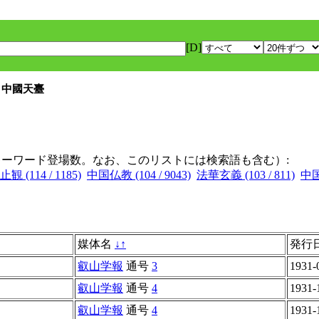
[D]
 中國天臺
キーワード登場数。なお、このリストには検索語も含む）:
観 (114 / 1185)
中国仏教 (104 / 9043)
法華玄義 (103 / 811)
中国
媒体名
↓
↑
発行
叡山学報
通号
3
1931-
叡山学報
通号
4
1931-
叡山学報
通号
4
1931-