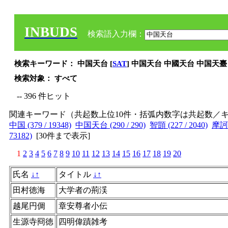
INBUDS
検索語入力欄：
検索キーワード： 中国天台 [
SAT
] 中国天台 中國天台 中国天臺
検索対象： すべて
-- 396 件ヒット
関連キーワード（共起数上位10件・括弧内数字は共起数／
中国 (379 / 19348)
中国天台 (290 / 290)
智顗 (227 / 2040)
摩訶止
73182)
[
30件まで表示
]
1
2
3
4
5
6
7
8
9
10
11
12
13
14
15
16
17
18
19
20
氏名
↓
↑
タイトル
↓
↑
田村徳海
大学者の荊渓
越尾円倜
章安尊者小伝
生源寺冏徳
四明偉蹟雑考