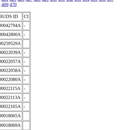
8
469
470
BUDS ID
CI
00042794A
-
00042800A
-
00259529A
00022039A
-
00022057A
-
00022058A
-
00022080A
-
00022115A
-
00022113A
-
00022165A
-
00018065A
00018069A