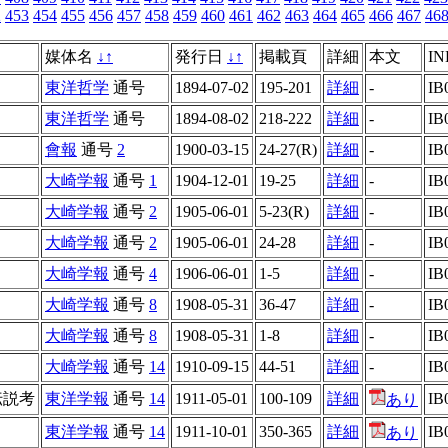
2
453
454
455
456
457
458
459
460
461
462
463
464
465
466
467
46
媒体名
↓
↑
発行日
↓
↑
掲載頁
詳細
本文
IN
東洋哲学
通号
1894-07-02
195-201
詳細
-
IB
東洋哲学
通号
1894-08-02
218-222
詳細
-
IB
會報
通号
2
1900-03-15
24-27(R)
詳細
-
IB
大崎学報
通号
1
1904-12-01
19-25
詳細
-
IB
大崎学報
通号
2
1905-06-01
5-23(R)
詳細
-
IB
大崎学報
通号
2
1905-06-01
24-28
詳細
-
IB
大崎学報
通号
4
1906-06-01
1-5
詳細
-
IB
大崎学報
通号
8
1908-05-31
36-47
詳細
-
IB
大崎学報
通号
8
1908-05-31
1-8
詳細
-
IB
大崎学報
通号
14
1910-09-15
44-51
詳細
-
IB
伝説考
東洋学報
通号
14
1911-05-01
100-109
詳細
IB
あり
東洋学報
通号
14
1911-10-01
350-365
詳細
IB
あり