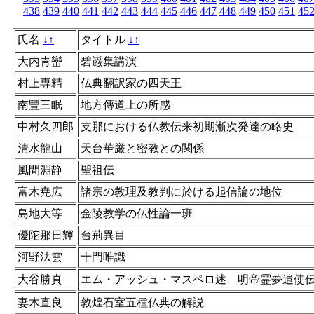
438
439
440
441
442
443
444
445
446
447
448
449
450
451
45
氏名
↓
↑
タイトル
↓
↑
大内青巒
碧巌集講演
村上専精
仏典翻訳家の四天王
南豐三眠
地方傳道上の所感
中村久四郎
支那における仏教伝来初期漸次発達の略史
清水龍山
天台華厳と密教との関係
風間淵静
聖祖伝
富木尭広
諸宗の教理及教判に於ける起信論の地位
島地大等
金陵教学の仏性論一班
優陀那日輝
台荊異目
河野法雲
十門唯識
大谷勝真
エム・アッシュ・マスペロ述 明帝霊夢遣使
妻木直良
敦煌石室五種仏典の解説