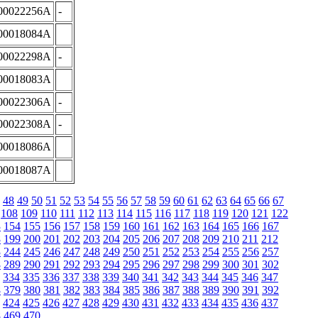
00022256A
-
00018084A
00022298A
-
00018083A
00022306A
-
00022308A
-
00018086A
00018087A
48
49
50
51
52
53
54
55
56
57
58
59
60
61
62
63
64
65
66
67
108
109
110
111
112
113
114
115
116
117
118
119
120
121
122
3
154
155
156
157
158
159
160
161
162
163
164
165
166
167
8
199
200
201
202
203
204
205
206
207
208
209
210
211
212
3
244
245
246
247
248
249
250
251
252
253
254
255
256
257
8
289
290
291
292
293
294
295
296
297
298
299
300
301
302
334
335
336
337
338
339
340
341
342
343
344
345
346
347
8
379
380
381
382
383
384
385
386
387
388
389
390
391
392
424
425
426
427
428
429
430
431
432
433
434
435
436
437
8
469
470