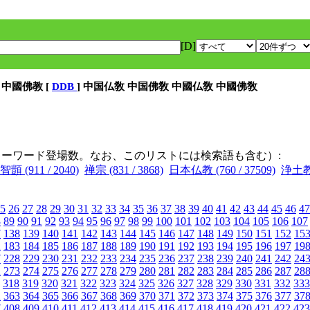
[D]
 中國佛教 [
DDB
] 中国仏敎 中国佛敎 中國仏敎 中國佛敎
キーワード登場数。なお、このリストには検索語も含む）:
智顗 (911 / 2040)
禅宗 (831 / 3868)
日本仏教 (760 / 37509)
浄土教 (
5
26
27
28
29
30
31
32
33
34
35
36
37
38
39
40
41
42
43
44
45
46
47
8
89
90
91
92
93
94
95
96
97
98
99
100
101
102
103
104
105
106
107
7
138
139
140
141
142
143
144
145
146
147
148
149
150
151
152
15
2
183
184
185
186
187
188
189
190
191
192
193
194
195
196
197
19
7
228
229
230
231
232
233
234
235
236
237
238
239
240
241
242
24
2
273
274
275
276
277
278
279
280
281
282
283
284
285
286
287
28
318
319
320
321
322
323
324
325
326
327
328
329
330
331
332
333
2
363
364
365
366
367
368
369
370
371
372
373
374
375
376
377
37
7
408
409
410
411
412
413
414
415
416
417
418
419
420
421
422
423