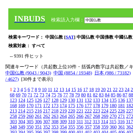
INBUDS
検索語入力欄：
検索キーワード： 中国仏教 [
SAT
] 中国仏教 中国佛教 中國仏教
検索対象： すべて
-- 9391 件ヒット
関連キーワード（共起数上位10件・括弧内数字は共起数／
中国仏教 (9043 / 9043)
中国 (8854 / 19348)
日本 (986 / 73182)
/ 4627)
[
30件まで表示
]
1
2
3
4
5
6
7
8
9
10
11
12
13
14
15
16
17
18
19
20
21
22
23
24
2
68
69
70
71
72
73
74
75
76
77
78
79
80
81
82
83
84
85
86
87
8
123
124
125
126
127
128
129
130
131
132
133
134
135
136
13
168
169
170
171
172
173
174
175
176
177
178
179
180
181
18
213
214
215
216
217
218
219
220
221
222
223
224
225
226
22
258
259
260
261
262
263
264
265
266
267
268
269
270
271
27
303
304
305
306
307
308
309
310
311
312
313
314
315
316
317
348
349
350
351
352
353
354
355
356
357
358
359
360
361
36
393
394
395
396
397
398
399
400
401
402
403
404
405
406
40