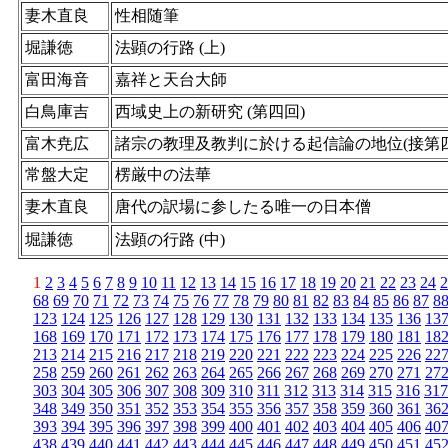
妻木直良
性相随筆
堀謙徳
法顕の行路 (上)
富田海音
嘉祥と天台大師
白鳥庫吉
西域史上の新研究 (第四回)
富木尭広
諸宗の教理及教判に於ける起信論の地位(接第四
常盤大定
楞厳中の法華
妻木直良
唐代の訳場に参したる唯一の日本僧
堀謙徳
法顕の行路 (中)
1
2
3
4
5
6
7
8
9
10
11
12
13
14
15
16
17
18
19
20
21
22
23
24
2
68
69
70
71
72
73
74
75
76
77
78
79
80
81
82
83
84
85
86
87
8
123
124
125
126
127
128
129
130
131
132
133
134
135
136
13
168
169
170
171
172
173
174
175
176
177
178
179
180
181
18
213
214
215
216
217
218
219
220
221
222
223
224
225
226
22
258
259
260
261
262
263
264
265
266
267
268
269
270
271
27
303
304
305
306
307
308
309
310
311
312
313
314
315
316
317
348
349
350
351
352
353
354
355
356
357
358
359
360
361
36
393
394
395
396
397
398
399
400
401
402
403
404
405
406
40
438
439
440
441
442
443
444
445
446
447
448
449
450
451
45