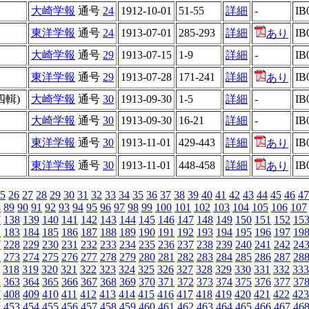
大崎学報
通号
24
1912-10-01
51-55
詳細
-
IB
東洋学報
通号
24
1913-07-01
285-293
詳細
IB
あり
大崎学報
通号
29
1913-07-15
1-9
詳細
-
IB
東洋学報
通号
29
1913-07-28
171-241
詳細
IB
あり
輯)
大崎学報
通号
30
1913-09-30
1-5
詳細
-
IB
大崎学報
通号
30
1913-09-30
16-21
詳細
-
IB
東洋学報
通号
30
1913-11-01
429-443
詳細
IB
あり
東洋学報
通号
30
1913-11-01
448-458
詳細
IB
あり
5
26
27
28
29
30
31
32
33
34
35
36
37
38
39
40
41
42
43
44
45
46
47
8
89
90
91
92
93
94
95
96
97
98
99
100
101
102
103
104
105
106
107
7
138
139
140
141
142
143
144
145
146
147
148
149
150
151
152
15
2
183
184
185
186
187
188
189
190
191
192
193
194
195
196
197
19
7
228
229
230
231
232
233
234
235
236
237
238
239
240
241
242
24
2
273
274
275
276
277
278
279
280
281
282
283
284
285
286
287
28
318
319
320
321
322
323
324
325
326
327
328
329
330
331
332
333
2
363
364
365
366
367
368
369
370
371
372
373
374
375
376
377
37
7
408
409
410
411
412
413
414
415
416
417
418
419
420
421
422
423
2
453
454
455
456
457
458
459
460
461
462
463
464
465
466
467
46