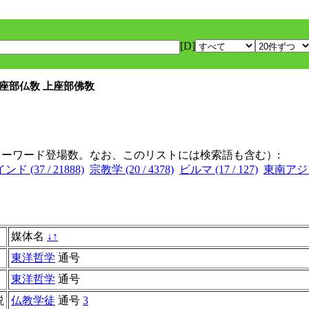
[D]
上座部仏敎 上座部佛敎
キーワード登場数。なお、このリストには検索語も含む）:
インド (37 / 21888)
宗教学 (20 / 4378)
ビルマ (17 / 127)
東南アジア (
媒体名
↓
↑
東洋哲学
通号
東洋哲学
通号
説
仏教学徒
通号
3