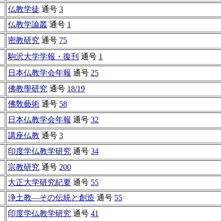
仏教学徒
通号
3
仏教学論叢
通号
1
密教研究
通号
75
駒沢大学学報・復刊
通号
1
日本仏教学会年報
通号
25
佛教學研究
通号
18/19
佛敎藝術
通号
58
日本仏教学会年報
通号
32
講座仏教
通号
3
印度学仏教学研究
通号
34
宗教研究
通号
200
大正大学研究紀要
通号
55
浄土教―その伝統と創造
通号
55
印度学仏教学研究
通号
41