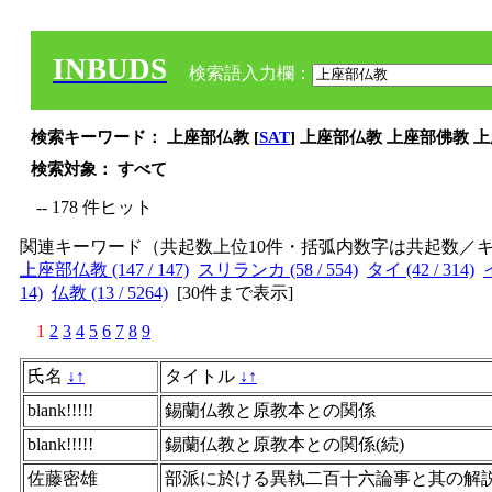
INBUDS
検索語入力欄：
検索キーワード： 上座部仏教 [
SAT
] 上座部仏教 上座部佛教 
検索対象： すべて
-- 178 件ヒット
関連キーワード（共起数上位10件・括弧内数字は共起数／
上座部仏教 (147 / 147)
スリランカ (58 / 554)
タイ (42 / 314)
14)
仏教 (13 / 5264)
[
30件まで表示
]
1
2
3
4
5
6
7
8
9
氏名
↓
↑
タイトル
↓
↑
blank!!!!!
錫蘭仏教と原教本との関係
blank!!!!!
錫蘭仏教と原教本との関係(続)
佐藤密雄
部派に於ける異執二百十六論事と其の解