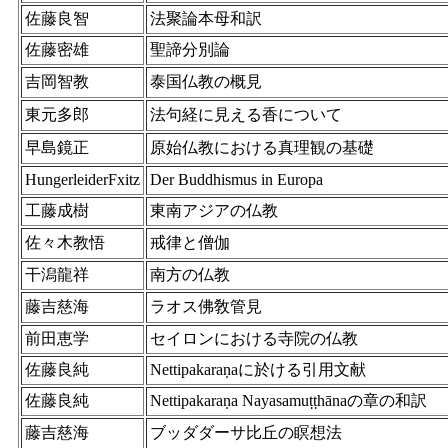
佐藤良智
法聚論本母和訳
佐藤密雄
聖諦分別論
吉岡智教
泰国仏教の概見
東元多郎
法句経に見える香について
早島鏡正
原始仏教における真理観の基礎
HungerleiderFxitz
Der Buddhismus in Europa
工藤成樹
東南アジアの仏教
佐々木教悟
戒律と僧伽
干潟龍祥
南方の仏教
藤吉慈海
ラオス佛敎管見
前田恵学
セイロンにおける寺院の仏教
佐藤良純
Nettipakaraṇaに於ける引用文献
佐藤良純
Nettipakaraṇa Nayasamuṭṭhānaの章の和訳
藤吉慈海
ブッダダーサ比丘の瞑想法