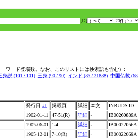
[D]
キーワード登場数。なお、このリストには検索語も含む）:
三身説 (101 / 101)
三身 (90 / 90)
インド (85 / 21888)
中国仏教 (68 /
発行日
↓
↑
掲載頁
詳細
本文
INBUDS ID
1902-01-11
47-51(R)
詳細
-
IB00260889A
1905-06-01
1-4
詳細
-
IB00022056A
1905-12-01
7-10(R)
詳細
-
IB00022069A