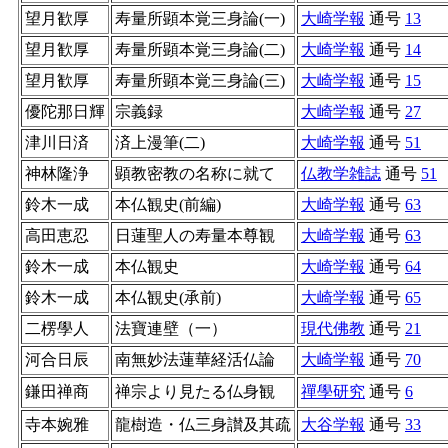
望月歓厚
寿量所顕本覚三身論(一)
大崎学報
通号
13
望月歓厚
寿量所顕本覚三身論(二)
大崎学報
通号
14
望月歓厚
寿量所顕本覚三身論(三)
大崎学報
通号
15
優陀那日輝
宗義録
大崎学報
通号
27
津川日済
済上漫筆(二)
大崎学報
通号
51
神林隆浄
顕教密教の名称に就て
仏教学雑誌
通号
51
鈴木一成
本仏観史(前編)
大崎学報
通号
63
高田恵忍
日蓮聖人の寿量本尊観
大崎学報
通号
63
鈴木一成
本仏観史
大崎学報
通号
64
鈴木一成
本仏観史(承前)
大崎学報
通号
65
二楞學人
法寶連壁（一）
現代佛教
通号
21
河合日辰
南無妙法蓮華経活仏論
大崎学報
通号
70
鎌田禅商
禅宗より見たる仏身観
禪學研究
通号
6
寺本婉雅
龍樹造・仏三身讃及其疏
大谷学報
通号
33