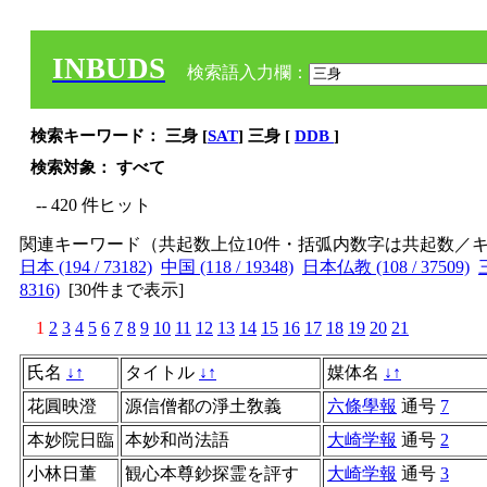
INBUDS
検索語入力欄：
検索キーワード： 三身 [
SAT
] 三身 [
DDB
]
検索対象： すべて
-- 420 件ヒット
関連キーワード（共起数上位10件・括弧内数字は共起数／
日本 (194 / 73182)
中国 (118 / 19348)
日本仏教 (108 / 37509)
8316)
[
30件まで表示
]
1
2
3
4
5
6
7
8
9
10
11
12
13
14
15
16
17
18
19
20
21
氏名
↓
↑
タイトル
↓
↑
媒体名
↓
↑
花圓映澄
源信僧都の淨土敎義
六條學報
通号
7
本妙院日臨
本妙和尚法語
大崎学報
通号
2
小林日董
観心本尊鈔探霊を評す
大崎学報
通号
3