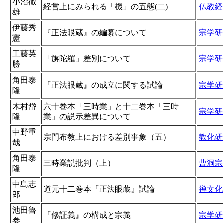
小沼徹
経営上にみられる「機」の五態(二)
仏教経
雄
伊藤秀
『正法眼蔵』の編纂について
宗学研
憲
工藤英
「旃陀羅」差別について
宗学研
勝
角田泰
『正法眼蔵』の成立に関する試論
宗学研
隆
木村岱
六十巻本「三時業」と十二巻本「三時
宗学研
隆
業」の説示差異について
中野重
宗門布教上における差別事象（五）
教化研
哉
角田泰
三時業説批判（上）
曹洞宗
隆
中島志
道元十二巻本『正法眼蔵』試論
禅文化
郎
池田魯
『修証義』の構成と宗義
宗学研
参