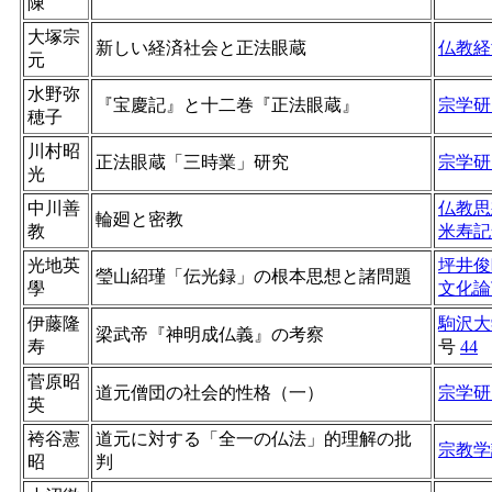
陳
大塚宗
新しい経済社会と正法眼蔵
仏教経
元
水野弥
『宝慶記』と十二巻『正法眼蔵』
宗学研
穂子
川村昭
正法眼蔵「三時業」研究
宗学研
光
中川善
仏教思
輪廻と密教
教
米寿記
光地英
坪井俊
瑩山紹瑾「伝光録」の根本思想と諸問題
學
文化論
伊藤隆
駒沢大
梁武帝『神明成仏義』の考察
寿
号
44
菅原昭
道元僧団の社会的性格（一）
宗学研
英
袴谷憲
道元に対する「全一の仏法」的理解の批
宗教学
昭
判