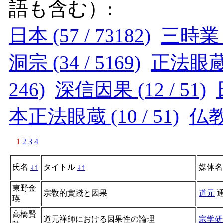
語も含む）:
日本 (57 / 73182)
三時業 (5
洞宗 (34 / 5169)
正法眼蔵 (
246)
深信因果 (12 / 51)
本正法眼蔵 (10 / 51)
仏教学
1
2
3
4
氏名
↓
↑
タイトル
↓
↑
媒体
東野金
宗敎的實踐と因果
道元
瑛
高橋賢
道元禅師における因果性の論理
宗学研