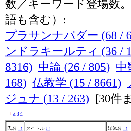
数／キーワード登場数
語も含む）:
プラサンナパダー (68 / 6
ンドラキールティ (36 / 1
8316)
中論 (26 / 805)
中観
168)
仏教学 (15 / 8661)
ジュナ (13 / 263)
[
30件
1
2
3
4
氏名
↓
↑
タイトル
↓
↑
媒体名
↓
↑