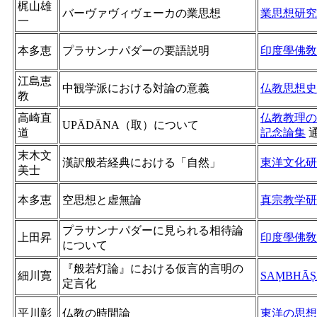
梶山雄
バーヴァヴィヴェーカの業思想
業思想研究
一
本多恵
プラサンナパダーの要語説明
印度學佛敎
江島恵
中観学派における対論の意義
仏教思想史
教
高崎直
仏教教理の
UPĀDĀNA（取）について
道
記念論集
末木文
漢訳般若経典における「自然」
東洋文化研
美士
本多恵
空思想と虚無論
真宗教学研
プラサンナパダーに見られる相待論
上田昇
印度學佛敎
について
『般若灯論』における仮言的言明の
細川寛
SAṂBHĀṢ
定言化
平川彰
仏教の時間論
東洋の思想