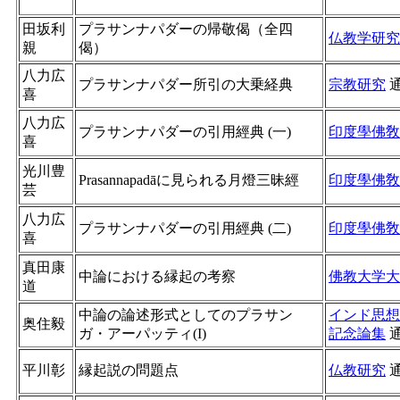
田坂利
プラサンナパダーの帰敬偈（全四
仏教学研究
親
偈）
八力広
プラサンナパダー所引の大乗経典
宗教研究
喜
八力広
プラサンナパダーの引用經典 (一)
印度學佛敎
喜
光川豊
Prasannapadāに見られる月燈三昧經
印度學佛敎
芸
八力広
プラサンナパダーの引用經典 (二)
印度學佛敎
喜
真田康
中論における縁起の考察
佛教大学大
道
中論の論述形式としてのプラサン
インド思想
奥住毅
ガ・アーパッティ(I)
記念論集
平川彰
縁起説の問題点
仏教研究