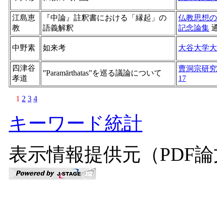
江島恵
『中論』註釈書における「縁起」の
仏教思想の
教
語義解釈
記念論集
中野素
如来考
大谷大学大
四津谷
曹洞宗研究
”Paramārthatas”を巡る議論について
孝道
17
1
2
3
4
キーワード統計
表示情報提供元（PDF