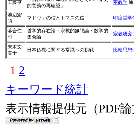
工藤亨
密教学
通
的意義の再確認」
池辺宏
マドヴァの信とトマスの信
印度哲学
昭
落合仁
哲学的存在論・宗教的無限論・数学的
宗教研究
司
集合論
末木文
日本仏教に関する常識への挑戦
比較思想
美士
1
2
キーワード統計
表示情報提供元（PDF