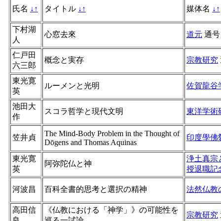
氏名
↓
↑
タイトル
↓
↑
媒体名
↓
↑
下村湖
心窓去來
道元
通号
人
仁戸田
概念と実存
宗教研究
六三郎
東光寛
ルーメンと光明
佐賀龍谷
英
池田大
スコラ哲学と現代文明
東洋学術
作
The Mind-Body Problem in the Thought of
笠井貞
印度學佛
Dōgens and Thomas Aquinas
東光寛
浄土真宗
阿弥陀仏と神
英
授退職記
河波昌
百科全書的思考と選択の精神
法然仏教
高田信
《仏教における「神学」》の可能性を
宗教研究
良
巡る一試論