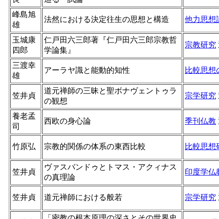
峰島旭
法然における決定往生の思想と構造
他力思想
雄
玉城康
仁戸田六三郎著『仁戸田六三郎宗教哲
宗教研究
四郎
学論集』
三渡幸
アーラヤ識と能動的知性
比較思想
雄
道元禅師の三昧と聖ボナヴェントゥラ
笠井貞
宗学研究
の観想
養老孟
西欧の身心論
季刊仏教
司
竹原弘
宗教的関係の体系の東西比較
比較思想
ヴァスバンドゥとトマス・アクィナス
笠井貞
印度学仏
の真理論
笠井貞
道元禅師における般若
宗学研究
「密教の根本原理の深さとその世界史