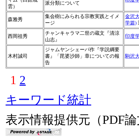
派分類について
雲）
集会樹にみられる宗教実践とイメ
金沢
森雅秀
ージ
学篇)
チャンキャラマ二世の蔵文『清涼
西岡祖秀
印度
山志』
ジャムヤンシェーパ作『学説綱要
木村誠司
書』「毘婆沙師」章についての報
駒沢
告
1
2
キーワード統計
表示情報提供元（PDF