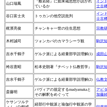
『般若経』に如来蔵思想が説かれ
イン
山口瑞鳳
ているか
士古
イン
谷口富士夫
トゥカンの他空説批判
士古
梶濱亮俊
チャンキャ一世の往生思想
宗教
木村誠司
ツォンカパのカマラシーラ観
駒沢
吉水千鶴子
ゲルク派による経量部学説理解(1)
成田
袴谷憲昭
松本史朗著『チベット仏教哲学』
駒沢
吉水千鶴子
ゲルク派による経量部学説理解(2)
仏教
バヴィアの規定するmadyamakaと
アビ
斎藤明
その解釈をめぐって
加藤
ケサンツルテ
経部行中観派と瑜伽行中観派の学
ィム（白館戒
印度