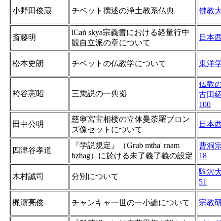
小野田俊蔵
チベット撰述の浄土教系仏典
佛教
lCaṅ skya宗義書における経量行中
斎藤明
日本
観自立派の章について
松本史朗
チベットの仏教学について
東洋
仏教
袴谷憲昭
三乗説の一典拠
古田
100
慈寧宮宝相楼の立体曼荼羅ブロン
田中公明
日本
ズ像セットについて
『学説規定』（Grub mtha' rnam
曹洞
四津谷孝道
bzhag）に於ける未了義了義の設定
18
駒沢
木村誠司
分別について
51
梶濵亮俊
チャンキャ一世の一小論について
宗教