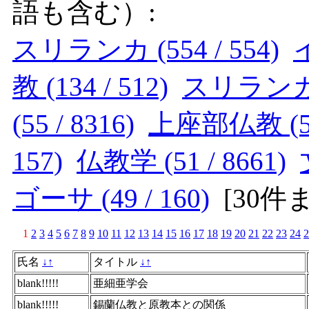
語も含む）:
スリランカ (554 / 554)
イ
教 (134 / 512)
スリランカ仏教
(55 / 8316)
上座部仏教 (53 
157)
仏教学 (51 / 8661)
ゴーサ (49 / 160)
[
30件
1
2
3
4
5
6
7
8
9
10
11
12
13
14
15
16
17
18
19
20
21
22
23
24
2
氏名
↓
↑
タイトル
↓
↑
blank!!!!!
亜細亜学会
blank!!!!!
錫蘭仏教と原教本との関係