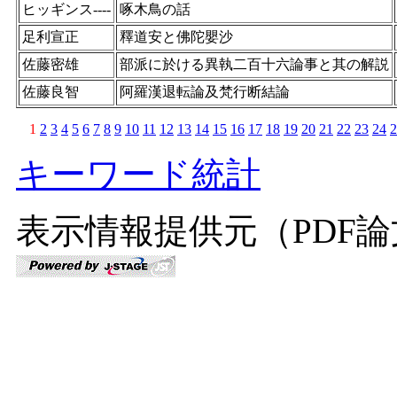
ヒッギンス----
啄木鳥の話
足利宣正
釋道安と佛陀嬰沙
佐藤密雄
部派に於ける異執二百十六論事と其の解説
佐藤良智
阿羅漢退転論及梵行断結論
1
2
3
4
5
6
7
8
9
10
11
12
13
14
15
16
17
18
19
20
21
22
23
24
2
キーワード統計
表示情報提供元（PDF