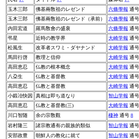
玉木三郎
佛基兩敎祖のレゼンド
六條學報
通
玉木三郎
佛基兩敎祖のレゼンド（承前）
六條學報
通
内田宏道
羅馬敎會の盛衰
六條學報
通
弔星
近時の教学界
大崎学報
通
松風生
改革者スワミ・ダヤナンド
大崎学報
通
馬田行啓
教理と信仰
大崎学報
通
高田恵忍
仏教の根本概念
大崎学報
通
八朶生
仏教と基督教
大崎学報
通
高田恵忍
仏教と基督教
大崎学報
通
小鍛冶快因
真相は即ち道なり
智山学報
通
高田恵忍
仏教と基督教(三)
大崎学報
通
川口智随
余の宗敎觀
棲神
通号
8
岩村隆三
諸宗教通有の親族的類似
智山学報
通
安部政豊
朝鮮人の教化に就て
智山学報
通