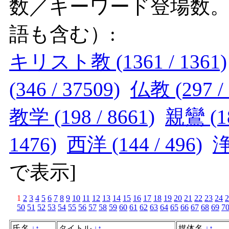
数／キーワード登場数
語も含む）:
キリスト教 (1361 / 1361)
(346 / 37509)
仏教 (297 / 
教学 (198 / 8661)
親鸞 (18
1476)
西洋 (144 / 496)
浄
で表示
]
1
2
3
4
5
6
7
8
9
10
11
12
13
14
15
16
17
18
19
20
21
22
23
24
2
50
51
52
53
54
55
56
57
58
59
60
61
62
63
64
65
66
67
68
69
7
氏名
↓
↑
タイトル
↓
↑
媒体名
↓
↑