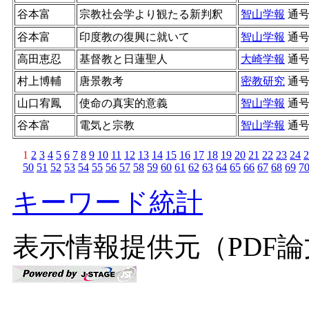
谷本富
宗教社会学より観たる新判釈
智山学報
通
谷本富
印度教の復興に就いて
智山学報
通
高田恵忍
基督教と日蓮聖人
大崎学報
通
村上博輔
唐景教考
密教研究
通
山口宥鳳
使命の真実的意義
智山学報
通
谷本富
電気と宗教
智山学報
通
1
2
3
4
5
6
7
8
9
10
11
12
13
14
15
16
17
18
19
20
21
22
23
24
2
50
51
52
53
54
55
56
57
58
59
60
61
62
63
64
65
66
67
68
69
7
キーワード統計
表示情報提供元（PDF