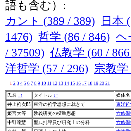
語も含む）:
カント (389 / 389)
日本 (1
1476)
哲学 (86 / 846)
ヘー
/ 37509)
仏教学 (60 / 866
洋哲学 (57 / 296)
宗教学 (5
1
2
3
4
5
6
7
8
9
10
11
12
13
14
15
16
17
18
19
20
21
氏名
↓
↑
タイトル
↓
↑
媒体
井上哲次郎
東洋の哲学思想に就きて
東洋哲
姫宮大等
敎義硏究の標準思想
六條學
中野達慧
聖典批評及び硏究上の分科
六條學