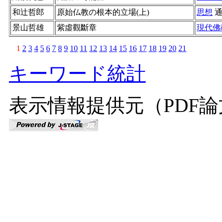
和辻哲郎
原始仏教の根本的立場(上)
思想
景山哲雄
紫虛觀斷章
現代佛
1
2
3
4
5
6
7
8
9
10
11
12
13
14
15
16
17
18
19
20
21
キーワード統計
表示情報提供元（PDF