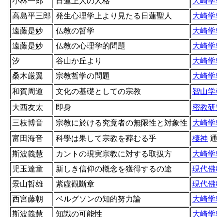
小林一郎
日蓮上人の人格
大崎学
高島平三郎
発生心理学上より見たる日蓮聖人
大崎学
遠藤是妙
仏教の哲学
大崎学
遠藤是妙
仏教の心理学的問題
大崎学
汐
谷山か丘より
大崎学
桑木厳翼
宗教哲学の問題
大崎学
和賀周道
文化の基礎としての宗教
智山学
大西友太
即身
密教研
三枝博音
宗教に於ける究竟者の無限性と対象性
大崎学
富田海音
科學は果して宗教を葬むる乎
棲神
斯波義慧
カントの現実宗教に対する取扱方
大崎学
児玉達童
新しき信仰の槪念を獲得するの途
現代佛
景山哲雄
紫虛觀斷章
現代佛
西宮藤朝
ベルグソンの知的努力論
大崎学
斯波義慧
知識の可能性
大崎学