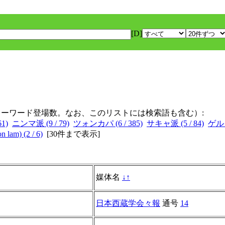
[D]
キーワード登場数。なお、このリストには検索語も含む）:
1)
ニンマ派 (9 / 79)
ツォンカパ (6 / 385)
サキャ派 (5 / 84)
ゲルク
 lam) (2 / 6)
[
30件まで表示
]
媒体名
↓
↑
日本西蔵学会々報
通号
14