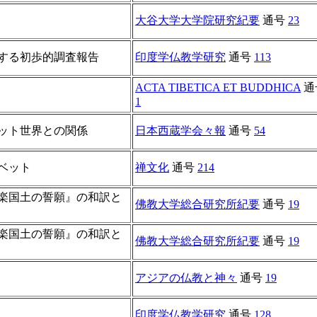
大谷大学大学院研究紀要
通号
23
する初歩的調査報告
印度学仏教学研究
通号
113
ACTA TIBETICA ET BUDDHICA
通
1
ット世界との関係
日本西蔵学会々報
通号
54
ベット
禅文化
通号
214
楽国土の誓願』の和訳と
佛教大学総合研究所紀要
通号
19
楽国土の誓願』の和訳と
佛教大学総合研究所紀要
通号
19
アジアの仏教と神々
通号
19
印度学仏教学研究
通号
128