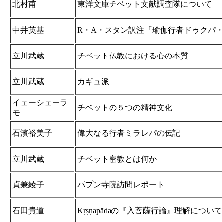
北村甫
東洋文庫チベット文献調査隊について
中井英基
R・A・スタン訳注『瑜伽行者ドゥクパ
立川武蔵
チベット仏教における心の本質
立川武蔵
カギュ派
イェーシェーラ
チベットの５つの精神文化
モ
石濱裕美子
偉大なる行者ミラレパの伝記
立川武蔵
チベット密教とは何か
貞兼綾子
パプン寺院訪問レポート
石田貴道
Kṛṣṇapādaの『入菩薩行論』理解について