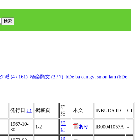
派 (4 / 161)
極楽願文 (3 / 7)
bDe ba can gyi smon lam (bDe
詳
発行日
↓
↑
掲載頁
本文
INBUDS ID
CI
細
詳
1967-10-
1-2
あり
IB00041057A
-
30
細
詳