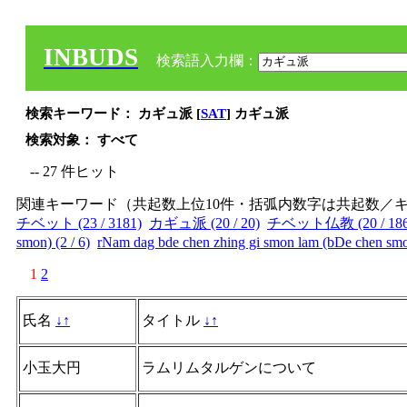
INBUDS
検索語入力欄：
検索キーワード： カギュ派 [
SAT
] カギュ派
検索対象： すべて
-- 27 件ヒット
関連キーワード（共起数上位10件・括弧内数字は共起数／
チベット (23 / 3181)
カギュ派 (20 / 20)
チベット仏教 (20 / 186
smon) (2 / 6)
rNam dag bde chen zhing gi smon lam (bDe chen smon
1
2
氏名
↓
↑
タイトル
↓
↑
小玉大円
ラムリムタルゲンについて