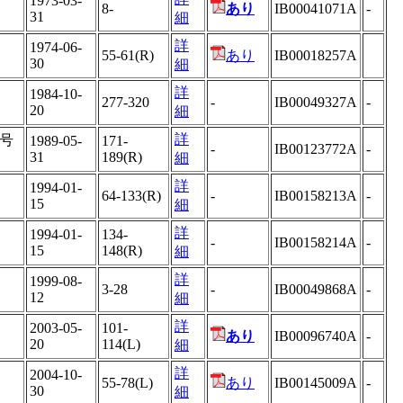
1973-03-
8-
あり
IB00041071A
-
31
細
詳
1974-06-
55-61(R)
あり
IB00018257A
30
細
詳
1984-10-
277-320
-
IB00049327A
-
20
細
詳
号
1989-05-
171-
-
IB00123772A
-
31
189(R)
細
詳
1994-01-
64-133(R)
-
IB00158213A
-
15
細
詳
1994-01-
134-
-
IB00158214A
-
15
148(R)
細
詳
1999-08-
3-28
-
IB00049868A
-
12
細
詳
2003-05-
101-
あり
IB00096740A
-
20
114(L)
細
詳
2004-10-
55-78(L)
あり
IB00145009A
-
30
細