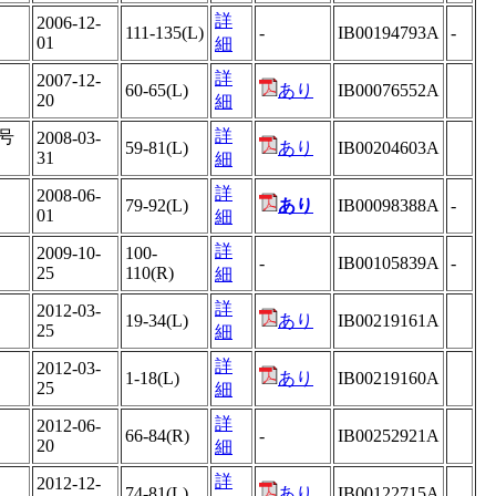
詳
2006-12-
111-135(L)
-
IB00194793A
-
01
細
詳
2007-12-
60-65(L)
あり
IB00076552A
20
細
詳
号
2008-03-
59-81(L)
あり
IB00204603A
31
細
詳
2008-06-
79-92(L)
あり
IB00098388A
-
01
細
詳
2009-10-
100-
-
IB00105839A
-
25
110(R)
細
詳
2012-03-
19-34(L)
あり
IB00219161A
25
細
詳
2012-03-
1-18(L)
あり
IB00219160A
25
細
詳
2012-06-
66-84(R)
-
IB00252921A
20
細
詳
2012-12-
74-81(L)
あり
IB00122715A