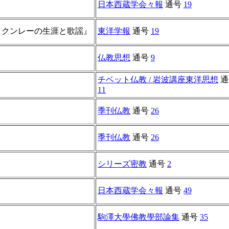
日本西蔵学会々報
通号
19
・クンレーの生涯と歌謡』
東洋学報
通号
19
仏教思想
通号
9
チベット仏教 / 岩波講座東洋思想
通
11
季刊仏教
通号
26
季刊仏教
通号
26
シリーズ密教
通号
2
日本西蔵学会々報
通号
49
駒澤大學佛教學部論集
通号
35