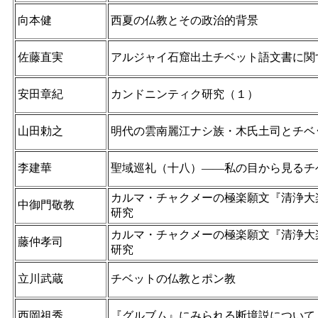
向本健
西夏の仏教とその政治的背景
佐藤直実
アルジャイ石窟出土チベット語文書に関
安田章紀
カンドニンティク研究（１）
山田勅之
明代の雲南麗江ナシ族・木氏土司とチベ
李建華
聖域巡礼（十八）――私の目から見るチ
カルマ・チャクメーの極楽願文『清浄大
中御門敬教
研究
カルマ・チャクメーの極楽願文『清浄大
藤仲孝司
研究
立川武蔵
チベットの仏教とポン教
西岡祖秀
『グルブム』にみられる断境説について