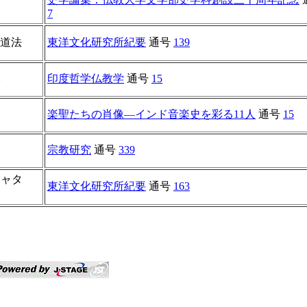
7
修道法
東洋文化研究所紀要
通号
139
学
印度哲学仏教学
通号
15
楽聖たちの肖像―インド音楽史を彩る11人
通号
15
宗教研究
通号
339
シャタ
東洋文化研究所紀要
通号
163