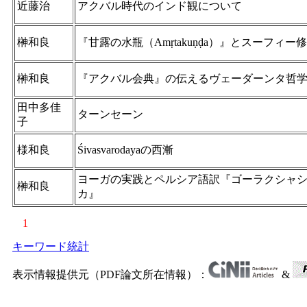
近藤治
アクバル時代のインド観について
榊和良
『甘露の水瓶（Amṛtakuṇḍa）』とスーフィー
榊和良
『アクバル会典』の伝えるヴェーダーンタ哲
田中多佳
ターンセーン
子
様和良
Śivasvarodayaの西漸
ヨーガの実践とペルシア語訳『ゴーラクシャ
榊和良
カ』
1
キーワード統計
表示情報提供元（PDF論文所在情報）：
&