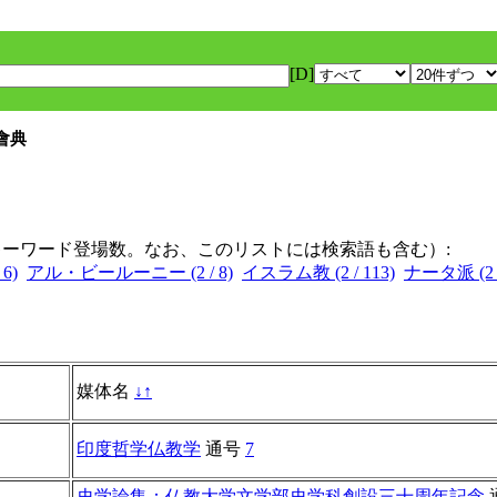
[D]
會典
キーワード登場数。なお、このリストには検索語も含む）:
6)
アル・ビールーニー (2 / 8)
イスラム教 (2 / 113)
ナータ派 (2 /
媒体名
↓
↑
印度哲学仏教学
通号
7
史学論集：仏教大学文学部史学科創設三十周年記念