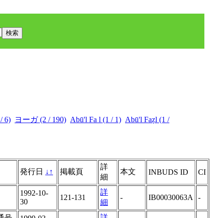
 6)
ヨーガ (2 / 190)
Abū'l Fa l (1 / 1)
Abū'l Faẓl (1 /
詳
発行日
↓
↑
掲載頁
本文
INBUDS ID
CI
細
詳
1992-10-
121-131
-
IB00030063A
-
30
細
詳
通号