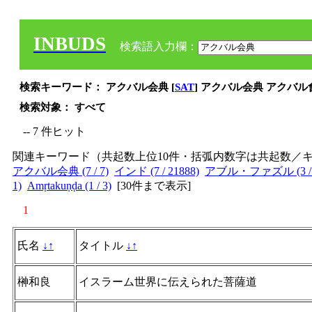
INBUDS
検索語入力欄：
検索キーワード： アクバル会典 [
SAT
] アクバル会典 アクバル
検索対象： すべて
-- 7 件ヒット
関連キーワード（共起数上位10件・括弧内数字は共起数／
アクバル会典 (7 / 7)
インド (7 / 21888)
アブル・ファズル (3 / 
1)
Amṛtakuṇḍa (1 / 3)
[
30件まで表示
]
1
氏名
↓
↑
タイトル
↓
↑
榊和良
イスラーム世界に伝えられた菩薩道