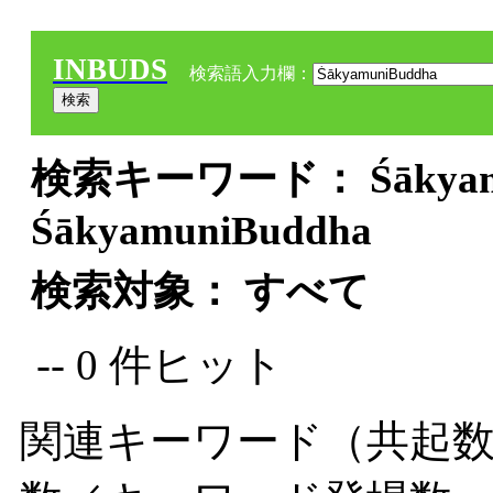
INBUDS
検索語入力欄：
検索キーワード： Śākyamun
ŚākyamuniBuddha
検索対象： すべて
-- 0 件ヒット
関連キーワード（共起数