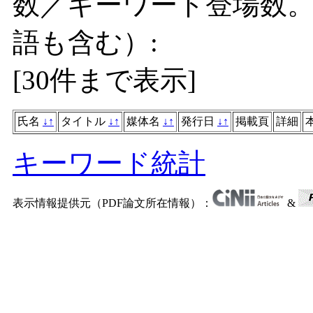
数／キーワード登場数
語も含む）:
[
30件まで表示
]
氏名
↓
↑
タイトル
↓
↑
媒体名
↓
↑
発行日
↓
↑
掲載頁
詳細
キーワード統計
表示情報提供元（PDF論文所在情報）：
&