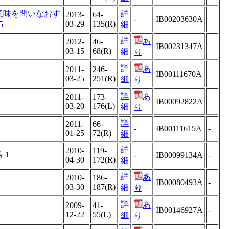
意味を問いなおす
詳
2013-
64-
-
IB00203630A
03-29
135(R)
5
細
詳
あ
2012-
46-
IB00231347A
03-15
68(R)
細
り
詳
あ
2011-
246-
IB00111670A
03-25
251(R)
細
り
詳
あ
2011-
173-
IB00092822A
03-20
176(L)
細
り
詳
2011-
66-
-
IB00111615A
-
01-25
72(R)
細
詳
2010-
119-
号
1
-
IB00099134A
-
04-30
172(R)
細
詳
あ
2010-
186-
IB00080493A
-
03-30
187(R)
細
り
詳
あ
2009-
41-
IB00146927A
-
12-22
55(L)
細
り