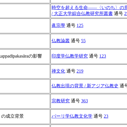
時空を超える生命――〈いのち〉の
/ 大正大学綜合仏教研究所叢書
通号
2
眞宗學
通号
125
仏教論叢
通号
55
dīpakasāraの影響
印度学仏教学研究
通号
123
禅文化
通号
219
仏教出現の背景 / 新アジア仏教史
通
宗教研究
通号
363
精要）の成立背景
パーリ学仏教文化学
通号
23