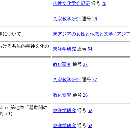
仏教文化学会紀要
通号
26
真宗教学研究
通号
26
題について
東アジアの女性と仏教と文学 / アジ
おける共生的精神文化の
東洋学研究
通号
54
教化研究
通号
27
真宗教学研究
通号
37
教化研究
通号
26
asāra）第七章「器世間の
東洋学研究
通号
52
研究（1）
東洋学研究
通号
52