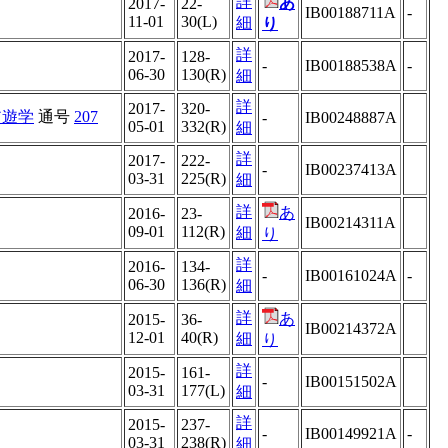
詳
あ
2017-
22-
IB00188711A
-
11-01
30(L)
細
り
詳
2017-
128-
-
IB00188538A
-
06-30
130(R)
細
詳
2017-
320-
ア遊学
通号
207
-
IB00248887A
05-01
332(R)
細
詳
2017-
222-
-
IB00237413A
03-31
225(R)
細
詳
あ
2016-
23-
IB00214311A
09-01
112(R)
細
り
詳
2016-
134-
-
IB00161024A
-
06-30
136(R)
細
詳
あ
2015-
36-
IB00214372A
12-01
40(R)
細
り
詳
2015-
161-
-
IB00151502A
03-31
177(L)
細
詳
2015-
237-
-
IB00149921A
-
03-31
238(R)
細