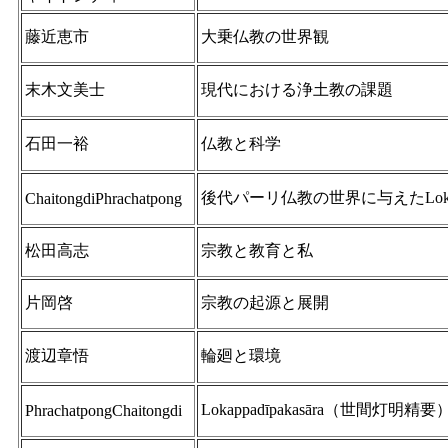
藤近恵市
大乗仏教の世界観
末木文美士
現代における浄土教の課題
石田一裕
仏教と科学
後代パーリ仏教の世界に与えたLokappa
ChaitongdiPhrachatpong
松田高志
宗教と教育と私
片岡啓
宗教の起源と展開
渡辺章悟
輪廻と環境
Lokappadīpakasāra（世間灯明
PhrachatpongChaitongdi