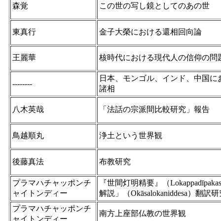
森覚
この世の写し鏡としてのあの世
東真行
金子大榮における還相回向論
王麗華
核時代における現代人の信仰の問
日本、モンゴル、インド、中国に
--------
諸相
八木英哉
「法話の宗派間比較研究」報告
鳥越順丸
浄土という世界観
後藤真法
布教研究
プラマハチャッポンチ
『世間灯明精要』（Lokappadīpak
ャイトンディー
解説」（Okāsalokaniddesa）翻訳
プラマハチャッポンチ
南方上座部仏教の世界観
ャイトンディー