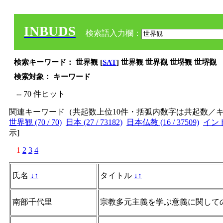
INBUDS
検索語入力欄：
検索キーワード： 世界観 [
SAT
] 世界観 世界觀 世堺観 世堺觀
検索対象： キーワード
-- 70 件ヒット
関連キーワード（共起数上位10件・括弧内数字は共起数／
世界観 (70 / 70)
日本 (27 / 73182)
日本仏教 (16 / 37509)
インド 
示
]
1
2
3
4
氏名
↓
↑
タイトル
↓
↑
南部千代里
宗教多元主義を学ぶ意義に関して