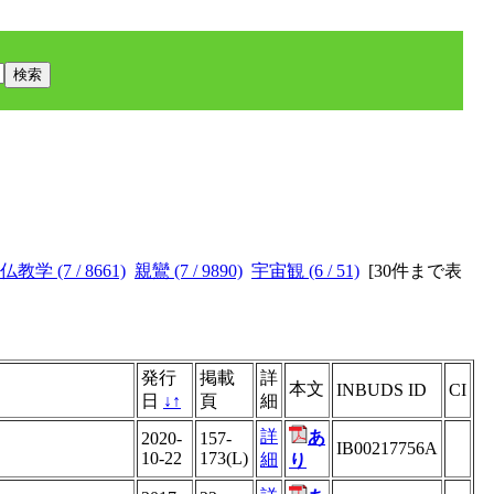
仏教学 (7 / 8661)
親鸞 (7 / 9890)
宇宙観 (6 / 51)
[
30件まで表
発行
掲載
詳
本文
INBUDS ID
CI
日
↓
↑
頁
細
詳
あ
2020-
157-
IB00217756A
10-22
173(L)
細
り