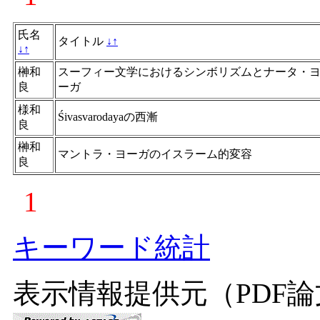
氏名
タイトル
↓
↑
↓
↑
榊和
スーフィー文学におけるシンボリズムとナータ・
良
ーガ
様和
Śivasvarodayaの西漸
良
榊和
マントラ・ヨーガのイスラーム的変容
良
1
キーワード統計
表示情報提供元（PDF