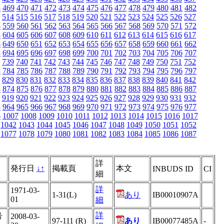
8
469
470
471
472
473
474
475
476
477
478
479
480
481
482
514
515
516
517
518
519
520
521
522
523
524
525
526
527
8
559
560
561
562
563
564
565
566
567
568
569
570
571
572
3
604
605
606
607
608
609
610
611
612
613
614
615
616
617
8
649
650
651
652
653
654
655
656
657
658
659
660
661
662
3
694
695
696
697
698
699
700
701
702
703
704
705
706
707
739
740
741
742
743
744
745
746
747
748
749
750
751
752
3
784
785
786
787
788
789
790
791
792
793
794
795
796
797
829
830
831
832
833
834
835
836
837
838
839
840
841
842
3
874
875
876
877
878
879
880
881
882
883
884
885
886
887
919
920
921
922
923
924
925
926
927
928
929
930
931
932
3
964
965
966
967
968
969
970
971
972
973
974
975
976
977
6
1007
1008
1009
1010
1011
1012
1013
1014
1015
1016
1017
1042
1043
1044
1045
1046
1047
1048
1049
1050
1051
1052
1077
1078
1079
1080
1081
1082
1083
1084
1085
1086
1087
詳
発行日
↓
↑
掲載頁
本文
INBUDS ID
CI
細
詳
1971-03-
1-31(L)
あり
IB00010907A
01
細
詳
号
2008-03-
97-111 (R)
あり
IB00077485A
-