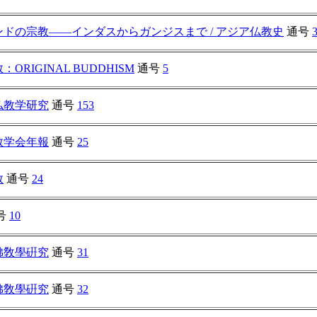
ンドの宗教――インダスからガンジスまで / アジア仏教史
通号
ORIGINAL BUDDHISM
通号
5
仏教学研究
通号
153
教学会年報
通号
25
教
通号
24
号
10
佛敎學硏究
通号
31
佛敎學硏究
通号
32