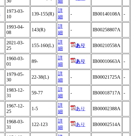
30
細
詳
1973-03-
3
139-155(R)
-
IB00140108A
-
10
細
詳
1993-04-
143(R)
-
IB00258807A
08
細
詳
2021-03-
155-160(L)
あり
IB00210558A
25
細
詳
1960-03-
89-
あり
IB00010663A
-
01
細
詳
1979-05-
22-38(L)
-
IB00021725A
-
30
細
詳
1983-12-
59-77
-
IB00018717A
-
31
細
詳
1967-12-
1-5
あり
IB00002388A
25
細
詳
1968-03-
122-123
あり
IB00002514A
31
細