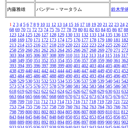
内藤雅雄
バンデー・マータラム
鈴木学
1
2
3
4
5
6
7
8
9
10
11
12
13
14
15
16
17
18
19
20
21
22
23
24
2
68
69
70
71
72
73
74
75
76
77
78
79
80
81
82
83
84
85
86
87
8
123
124
125
126
127
128
129
130
131
132
133
134
135
136
13
168
169
170
171
172
173
174
175
176
177
178
179
180
181
18
213
214
215
216
217
218
219
220
221
222
223
224
225
226
22
258
259
260
261
262
263
264
265
266
267
268
269
270
271
27
303
304
305
306
307
308
309
310
311
312
313
314
315
316
317
348
349
350
351
352
353
354
355
356
357
358
359
360
361
36
393
394
395
396
397
398
399
400
401
402
403
404
405
406
40
438
439
440
441
442
443
444
445
446
447
448
449
450
451
45
483
484
485
486
487
488
489
490
491
492
493
494
495
496
49
528
529
530
531
532
533
534
535
536
537
538
539
540
541
54
573
574
575
576
577
578
579
580
581
582
583
584
585
586
58
618
619
620
621
622
623
624
625
626
627
628
629
630
631
63
663
664
665
666
667
668
669
670
671
672
673
674
675
676
67
708
709
710
711
712
713
714
715
716
717
718
719
720
721
722
753
754
755
756
757
758
759
760
761
762
763
764
765
766
76
798
799
800
801
802
803
804
805
806
807
808
809
810
811
812
843
844
845
846
847
848
849
850
851
852
853
854
855
856
85
888
889
890
891
892
893
894
895
896
897
898
899
900
901
90
933
934
935
936
937
938
939
940
941
942
943
944
945
946
94