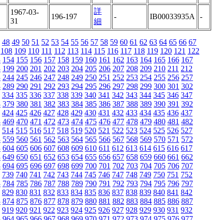
詳
1967-03-
196-197
-
IB00033935A
-
31
細
48
49
50
51
52
53
54
55
56
57
58
59
60
61
62
63
64
65
66
67
108
109
110
111
112
113
114
115
116
117
118
119
120
121
122
3
154
155
156
157
158
159
160
161
162
163
164
165
166
167
8
199
200
201
202
203
204
205
206
207
208
209
210
211
212
3
244
245
246
247
248
249
250
251
252
253
254
255
256
257
8
289
290
291
292
293
294
295
296
297
298
299
300
301
302
334
335
336
337
338
339
340
341
342
343
344
345
346
347
8
379
380
381
382
383
384
385
386
387
388
389
390
391
392
424
425
426
427
428
429
430
431
432
433
434
435
436
437
8
469
470
471
472
473
474
475
476
477
478
479
480
481
482
514
515
516
517
518
519
520
521
522
523
524
525
526
527
8
559
560
561
562
563
564
565
566
567
568
569
570
571
572
3
604
605
606
607
608
609
610
611
612
613
614
615
616
617
8
649
650
651
652
653
654
655
656
657
658
659
660
661
662
3
694
695
696
697
698
699
700
701
702
703
704
705
706
707
739
740
741
742
743
744
745
746
747
748
749
750
751
752
3
784
785
786
787
788
789
790
791
792
793
794
795
796
797
829
830
831
832
833
834
835
836
837
838
839
840
841
842
3
874
875
876
877
878
879
880
881
882
883
884
885
886
887
919
920
921
922
923
924
925
926
927
928
929
930
931
932
3
964
965
966
967
968
969
970
971
972
973
974
975
976
977