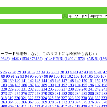
[D]
キーワード登場数。なお、このリストには検索語も含む）:
19348)
日本 (1534 / 73182)
インド哲学 (1409 / 1572)
仏教学 (1368 
5
26
27
28
29
30
31
32
33
34
35
36
37
38
39
40
41
42
43
44
45
46
47
8
89
90
91
92
93
94
95
96
97
98
99
100
101
102
103
104
105
106
107
7
138
139
140
141
142
143
144
145
146
147
148
149
150
151
152
15
2
183
184
185
186
187
188
189
190
191
192
193
194
195
196
197
19
7
228
229
230
231
232
233
234
235
236
237
238
239
240
241
242
24
2
273
274
275
276
277
278
279
280
281
282
283
284
285
286
287
28
318
319
320
321
322
323
324
325
326
327
328
329
330
331
332
333
2
363
364
365
366
367
368
369
370
371
372
373
374
375
376
377
37
7
408
409
410
411
412
413
414
415
416
417
418
419
420
421
422
423