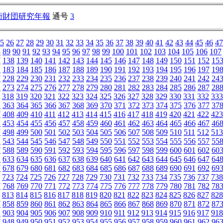
術財団研究年報
通号
3
5
26
27
28
29
30
31
32
33
34
35
36
37
38
39
40
41
42
43
44
45
46
47
8
89
90
91
92
93
94
95
96
97
98
99
100
101
102
103
104
105
106
107
7
138
139
140
141
142
143
144
145
146
147
148
149
150
151
152
15
2
183
184
185
186
187
188
189
190
191
192
193
194
195
196
197
19
7
228
229
230
231
232
233
234
235
236
237
238
239
240
241
242
24
2
273
274
275
276
277
278
279
280
281
282
283
284
285
286
287
28
318
319
320
321
322
323
324
325
326
327
328
329
330
331
332
333
2
363
364
365
366
367
368
369
370
371
372
373
374
375
376
377
37
7
408
409
410
411
412
413
414
415
416
417
418
419
420
421
422
423
2
453
454
455
456
457
458
459
460
461
462
463
464
465
466
467
46
7
498
499
500
501
502
503
504
505
506
507
508
509
510
511
512
513
2
543
544
545
546
547
548
549
550
551
552
553
554
555
556
557
55
7
588
589
590
591
592
593
594
595
596
597
598
599
600
601
602
60
2
633
634
635
636
637
638
639
640
641
642
643
644
645
646
647
64
7
678
679
680
681
682
683
684
685
686
687
688
689
690
691
692
69
723
724
725
726
727
728
729
730
731
732
733
734
735
736
737
738
7
768
769
770
771
772
773
774
775
776
777
778
779
780
781
782
78
813
814
815
816
817
818
819
820
821
822
823
824
825
826
827
828
7
858
859
860
861
862
863
864
865
866
867
868
869
870
871
872
87
2
903
904
905
906
907
908
909
910
911
912
913
914
915
916
917
918
7
948
949
950
951
952
953
954
955
956
957
958
959
960
961
962
96