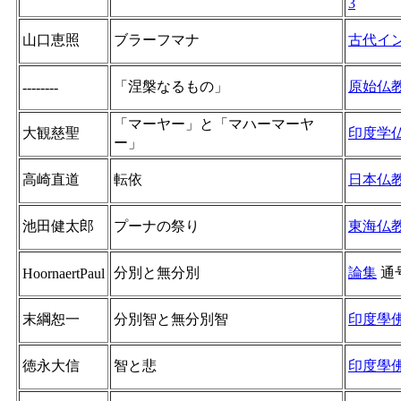
3
山口恵照
ブラーフマナ
古代イ
「涅槃なるもの」
原始仏教：
--------
「マーヤー」と「マハーマーヤ
大観慈聖
印度学
ー」
高崎直道
転依
日本仏
池田健太郎
プーナの祭り
東海仏
分別と無分別
論集
通
HoornaertPaul
末綱恕一
分別智と無分別智
印度學
徳永大信
智と悲
印度學