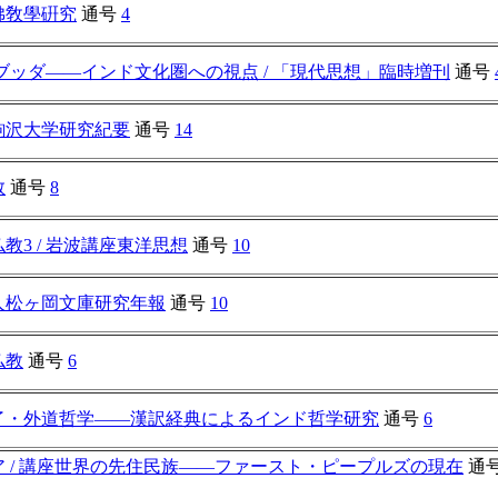
佛敎學硏究
通号
4
ブッダ――インド文化圏への視点 / 「現代思想」臨時増刊
通号
駒沢大学研究紀要
通号
14
教
通号
8
教3 / 岩波講座東洋思想
通号
10
人松ヶ岡文庫研究年報
通号
10
仏教
通号
6
了・外道哲学――漢訳経典によるインド哲学研究
通号
6
ア / 講座世界の先住民族――ファースト・ピープルズの現在
通