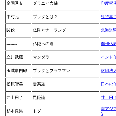
金岡秀友
ダラニと念佛
印度學
中村元
ブッダとは？
総特集 
関稔
仏陀とナーランダー
北海道
仏陀への道
季刊仏
--------
立川武蔵
マンダラ
インド仏
玉城康四郎
ブッダとブラフマン
財団法
松原智美
曼荼羅
日本の
井上円了
毘陀論
井上円
南アジ
杉本良男
トダ
3