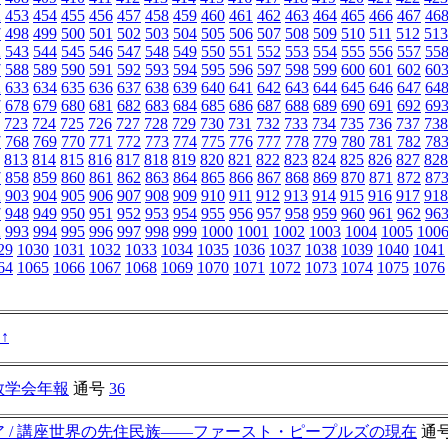
2
453
454
455
456
457
458
459
460
461
462
463
464
465
466
467
46
7
498
499
500
501
502
503
504
505
506
507
508
509
510
511
512
513
2
543
544
545
546
547
548
549
550
551
552
553
554
555
556
557
55
7
588
589
590
591
592
593
594
595
596
597
598
599
600
601
602
60
2
633
634
635
636
637
638
639
640
641
642
643
644
645
646
647
64
7
678
679
680
681
682
683
684
685
686
687
688
689
690
691
692
69
723
724
725
726
727
728
729
730
731
732
733
734
735
736
737
738
7
768
769
770
771
772
773
774
775
776
777
778
779
780
781
782
78
813
814
815
816
817
818
819
820
821
822
823
824
825
826
827
828
7
858
859
860
861
862
863
864
865
866
867
868
869
870
871
872
87
2
903
904
905
906
907
908
909
910
911
912
913
914
915
916
917
918
7
948
949
950
951
952
953
954
955
956
957
958
959
960
961
962
96
2
993
994
995
996
997
998
999
1000
1001
1002
1003
1004
1005
100
29
1030
1031
1032
1033
1034
1035
1036
1037
1038
1039
1040
1041
64
1065
1066
1067
1068
1069
1070
1071
1072
1073
1074
1075
1076
↓
↑
教学会年報
通号
36
ア / 講座世界の先住民族――ファースト・ピープルズの現在
通