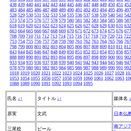
438
439
440
441
442
443
444
445
446
447
448
449
450
451
45
483
484
485
486
487
488
489
490
491
492
493
494
495
496
49
528
529
530
531
532
533
534
535
536
537
538
539
540
541
54
573
574
575
576
577
578
579
580
581
582
583
584
585
586
58
618
619
620
621
622
623
624
625
626
627
628
629
630
631
63
663
664
665
666
667
668
669
670
671
672
673
674
675
676
67
708
709
710
711
712
713
714
715
716
717
718
719
720
721
722
753
754
755
756
757
758
759
760
761
762
763
764
765
766
76
798
799
800
801
802
803
804
805
806
807
808
809
810
811
812
843
844
845
846
847
848
849
850
851
852
853
854
855
856
85
888
889
890
891
892
893
894
895
896
897
898
899
900
901
90
933
934
935
936
937
938
939
940
941
942
943
944
945
946
94
978
979
980
981
982
983
984
985
986
987
988
989
990
991
99
1018
1019
1020
1021
1022
1023
1024
1025
1026
1027
1028
10
1053
1054
1055
1056
1057
1058
1059
1060
1061
1062
1063
10
1088
1089
1090
1091
1092
1093
1094
1095
氏名
↓
↑
タイトル
↓
↑
媒体名
原実
文武
日本仏
南アジ
三尾稔
ビール