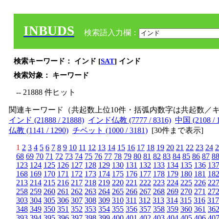
INBUDS
検索語入力欄：
検索キーワード： インド [
SAT
] インド
検索対象： キーワード
-- 21888 件ヒット
関連キーワード（共起数上位10件・括弧内数字は共起数／
インド (21888 / 21888)
インド仏教 (7777 / 8316)
中国 (2108 / 
仏教 (1141 / 1290)
チベット (1000 / 3181)
[
30件まで表示
]
1
2
3
4
5
6
7
8
9
10
11
12
13
14
15
16
17
18
19
20
21
22
23
24
2
68
69
70
71
72
73
74
75
76
77
78
79
80
81
82
83
84
85
86
87
8
123
124
125
126
127
128
129
130
131
132
133
134
135
136
13
168
169
170
171
172
173
174
175
176
177
178
179
180
181
18
213
214
215
216
217
218
219
220
221
222
223
224
225
226
22
258
259
260
261
262
263
264
265
266
267
268
269
270
271
27
303
304
305
306
307
308
309
310
311
312
313
314
315
316
317
348
349
350
351
352
353
354
355
356
357
358
359
360
361
36
393
394
395
396
397
398
399
400
401
402
403
404
405
406
40