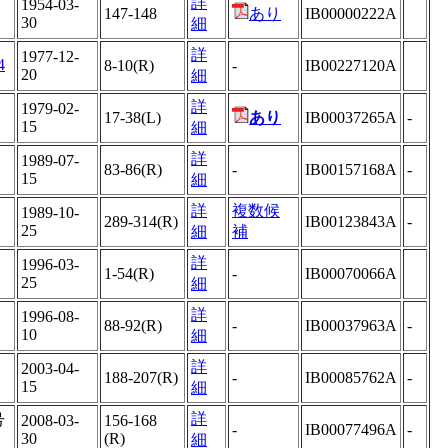
詳
1954-03-
147-148
あり
IB00000222A
30
細
詳
1977-12-
4
8-10(R)
-
IB00227120A
20
細
詳
1979-02-
17-38(L)
あり
IB00037265A
-
15
細
詳
1989-07-
83-86(R)
-
IB00157168A
-
15
細
詳
複数候
1989-10-
289-314(R)
IB00123843A
-
25
細
補
詳
1996-03-
1-54(R)
-
IB00070066A
25
細
詳
1996-08-
88-92(R)
-
IB00037963A
-
10
細
詳
2003-04-
188-207(R)
-
IB00085762A
-
15
細
詳
号
2008-03-
156-168
-
IB00077496A
-
30
(R)
細