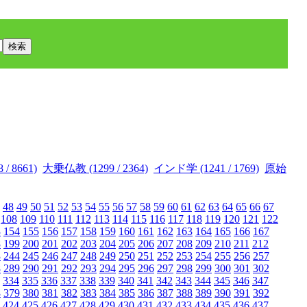
/ 8661)
大乗仏教 (1299 / 2364)
インド学 (1241 / 1769)
原始
48
49
50
51
52
53
54
55
56
57
58
59
60
61
62
63
64
65
66
67
108
109
110
111
112
113
114
115
116
117
118
119
120
121
122
3
154
155
156
157
158
159
160
161
162
163
164
165
166
167
8
199
200
201
202
203
204
205
206
207
208
209
210
211
212
3
244
245
246
247
248
249
250
251
252
253
254
255
256
257
8
289
290
291
292
293
294
295
296
297
298
299
300
301
302
334
335
336
337
338
339
340
341
342
343
344
345
346
347
8
379
380
381
382
383
384
385
386
387
388
389
390
391
392
424
425
426
427
428
429
430
431
432
433
434
435
436
437