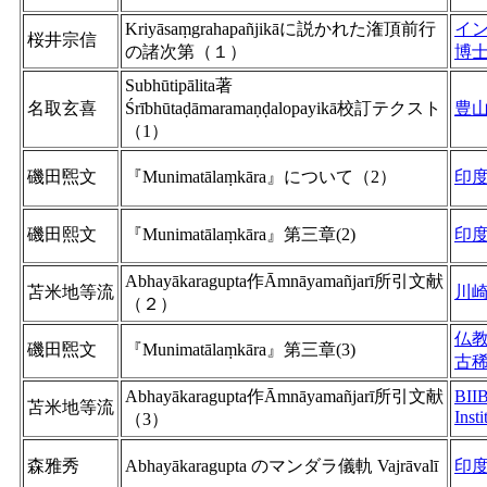
Kriyāsaṃgrahapañjikāに説かれた潅頂前行
イ
桜井宗信
の諸次第（１）
博
Subhūtipālita著
名取玄喜
Śrībhūtaḍāmaramaṇḍalopayikā校訂テクスト
豊
（1）
磯田煕文
『Munimatālaṃkāra』について（2）
印
磯田熙文
『Munimatālaṃkāra』第三章(2)
印
Abhayākaragupta作Āmnāyamañjarī所引文献
苫米地等流
川
（２）
仏
磯田煕文
『Munimatālaṃkāra』第三章(3)
古
Abhayākaragupta作Āmnāyamañjarī所引文献
BIIB
苫米地等流
Inst
（3）
森雅秀
Abhayākaragupta のマンダラ儀軌 Vajrāvalī
印