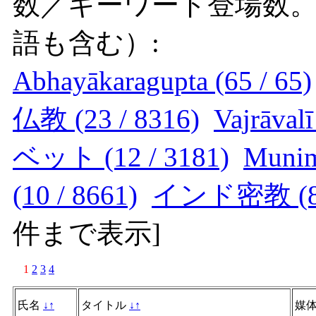
数／キーワード登場数
語も含む）:
Abhayākaragupta (65 / 65)
仏教 (23 / 8316)
Vajrāvalī
ベット (12 / 3181)
Munim
(10 / 8661)
インド密教 (8 /
件まで表示
]
1
2
3
4
氏名
↓
↑
タイトル
↓
↑
媒