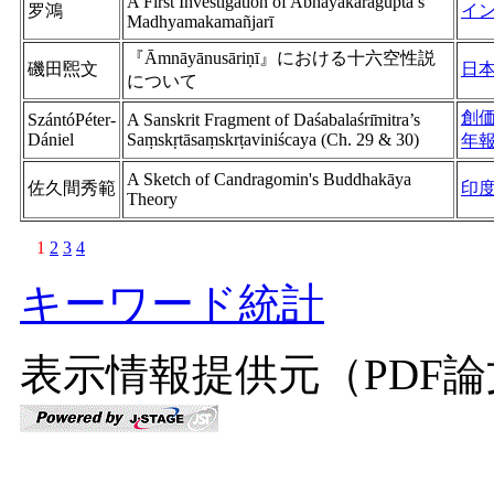
A First Investigation of Abhayākaragupta’s
罗鴻
イ
Madhyamakamañjarī
『Āmnāyānusāriṇī』における十六空性説
磯田煕文
日
について
創
SzántóPéter-
A Sanskrit Fragment of Daśabalaśrı̄mitra’s
Dániel
Saṃskṛtāsaṃskrṭaviniścaya (Ch. 29 & 30)
年
A Sketch of Candragomin's Buddhakāya
佐久間秀範
印
Theory
1
2
3
4
キーワード統計
表示情報提供元（PDF