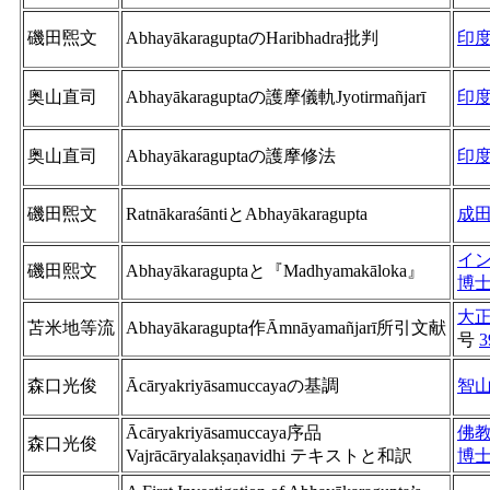
磯田煕文
AbhayākaraguptaのHaribhadra批判
印
奥山直司
Abhayākaraguptaの護摩儀軌Jyotirmañjarī
印
奥山直司
Abhayākaraguptaの護摩修法
印
磯田煕文
RatnākaraśāntiとAbhayākaragupta
成
イ
磯田熙文
Abhayākaraguptaと『Madhyamakāloka』
博
大
苫米地等流
Abhayākaragupta作Āmnāyamañjarī所引文献
号
3
森口光俊
Ācāryakriyāsamuccayaの基調
智
Ācāryakriyāsamuccaya序品
佛
森口光俊
Vajrācāryalakṣaṇavidhi テキストと和訳
博