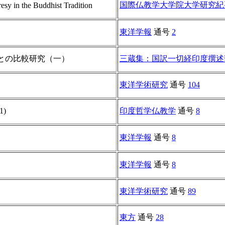
国際仏教学大学院大学研究紀
esy in the Buddhist Tradition
東洋学報
通号
2
との比較研究（一）
三蔵集：国訳一切経印度撰述
東洋学術研究
通号
104
)
印度哲学仏教学
通号
8
東洋学報
通号
8
東洋学報
通号
8
東洋学術研究
通号
89
東方
通号
28