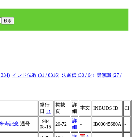
334)
インド仏教 (31 / 8316)
法顕伝 (30 / 64)
曇無讖 (27 /
発行
掲載
詳
本文
INBUDS ID
CI
日
↓
↑
頁
細
詳
1984-
米寿記念
通号
20-72
-
IB00045680A
-
08-15
細
詳