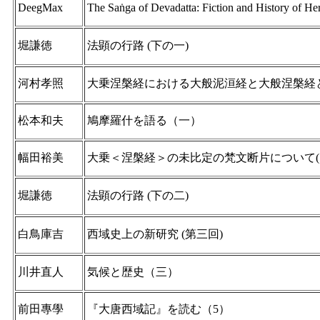
DeegMax
The Saṅga of Devadatta: Fiction and History of Her
堀謙徳
法顕の行路 (下の一)
河村孝照
大乗涅槃経における大般泥洹経と大般涅槃経
松本和夫
鳩摩羅什を語る（一）
幅田裕美
大乗＜涅槃経＞の未比定の梵文断片について(1
堀謙徳
法顕の行路 (下の二)
白鳥庫吉
西域史上の新研究 (第三回)
川井直人
気候と歴史（三）
前田專學
『大唐西域記』を読む（5）