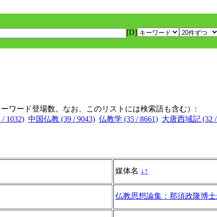
[D]
キーワード登場数。なお、このリストには検索語も含む）:
/ 1032)
中国仏教 (39 / 9043)
仏教学 (35 / 8661)
大唐西域記 (32 / 
媒体名
↓
↑
仏教思想論集：那須政隆博士