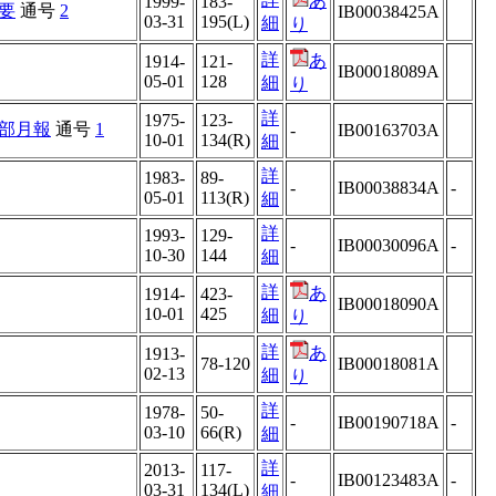
あ
1999-
183-
要
通号
2
IB00038425A
03-31
195(L)
細
り
詳
あ
1914-
121-
IB00018089A
05-01
128
細
り
詳
1975-
123-
部月報
通号
1
-
IB00163703A
10-01
134(R)
細
詳
1983-
89-
-
IB00038834A
-
05-01
113(R)
細
詳
1993-
129-
-
IB00030096A
-
10-30
144
細
詳
あ
1914-
423-
IB00018090A
10-01
425
細
り
詳
あ
1913-
78-120
IB00018081A
02-13
細
り
詳
1978-
50-
-
IB00190718A
-
03-10
66(R)
細
詳
2013-
117-
-
IB00123483A
-
03-31
134(L)
細