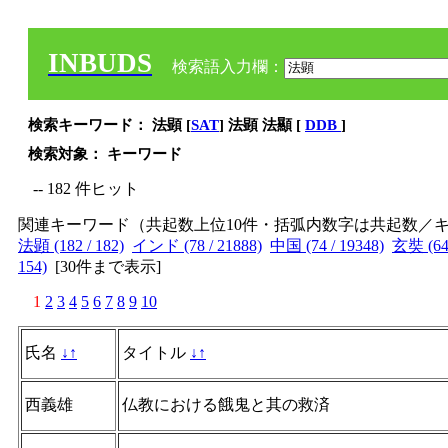
INBUDS
検索語入力欄：
検索キーワード： 法顕 [
SAT
] 法顕 法顯 [
DDB
]
検索対象： キーワード
-- 182 件ヒット
関連キーワード（共起数上位10件・括弧内数字は共起数／
法顕 (182 / 182)
インド (78 / 21888)
中国 (74 / 19348)
玄奘 (64 
154)
[
30件まで表示
]
1
2
3
4
5
6
7
8
9
10
氏名
↓
↑
タイトル
↓
↑
西義雄
仏教における餓鬼と其の救済