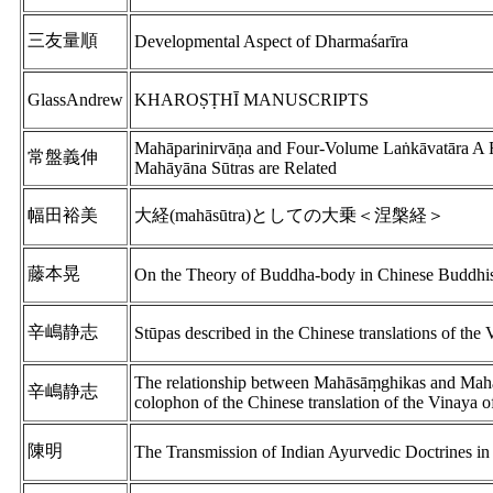
三友量順
Developmental Aspect of Dharmaśarīra
GlassAndrew
KHAROṢṬHĪ MANUSCRIPTS
Mahāparinirvāṇa and Four-Volume Laṅkāvatāra A
常盤義伸
Mahāyāna Sūtras are Related
幅田裕美
大経(mahāsūtra)としての大乗＜涅槃経＞
藤本晃
On the Theory of Buddha-body in Chinese Buddh
辛嶋静志
Stūpas described in the Chinese translations of the
The relationship between Mahāsāṃghikas and Mahā
辛嶋静志
colophon of the Chinese translation of the Vinaya
陳明
The Transmission of Indian Ayurvedic Doctrines i