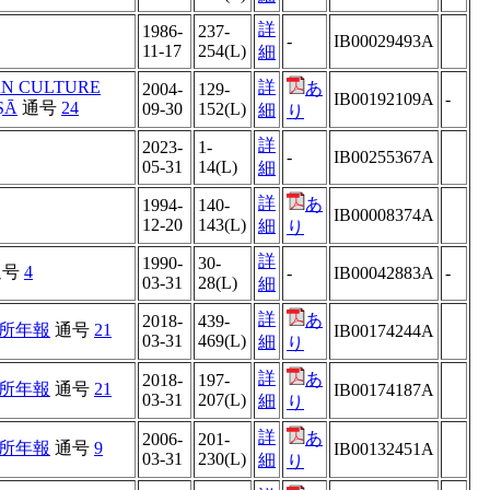
詳
1986-
237-
-
IB00029493A
11-17
254(L)
細
AN CULTURE
詳
あ
2004-
129-
IB00192109A
-
ṢĀ
通号
24
09-30
152(L)
細
り
詳
2023-
1-
-
IB00255367A
05-31
14(L)
細
詳
あ
1994-
140-
IB00008374A
12-20
143(L)
細
り
詳
1990-
30-
通号
4
-
IB00042883A
-
03-31
28(L)
細
詳
あ
2018-
439-
所年報
通号
21
IB00174244A
03-31
469(L)
細
り
詳
あ
2018-
197-
所年報
通号
21
IB00174187A
03-31
207(L)
細
り
詳
あ
2006-
201-
所年報
通号
9
IB00132451A
03-31
230(L)
細
り