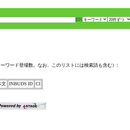
[D]
キーワード登場数。なお、このリストには検索語も含む）:
本文
INBUDS ID
CI