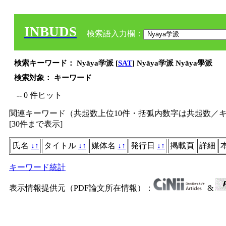
INBUDS
検索語入力欄：
検索キーワード： Nyāya学派 [
SAT
] Nyāya学派 Nyāya學派
検索対象： キーワード
-- 0 件ヒット
関連キーワード（共起数上位10件・括弧内数字は共起数／
[
30件まで表示
]
氏名
↓
↑
タイトル
↓
↑
媒体名
↓
↑
発行日
↓
↑
掲載頁
詳細
キーワード統計
表示情報提供元（PDF論文所在情報）：
&