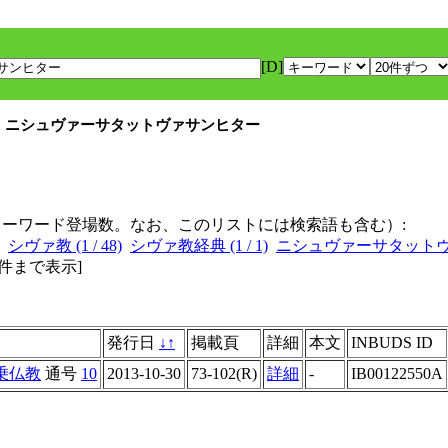
[D]
] ニシュヴァーサタットヴァサンヒター
キーワード登場数。なお、このリストには検索語も含む）:
シヴァ教 (1 / 48)
シヴァ教経典 (1 / 1)
ニシュヴァーサタットヴァサ
0件まで表示
]
発行日
↓
↑
掲載頁
詳細
本文
INBUDS ID
乗仏教
通号
10
2013-10-30
73-102(R)
詳細
-
IB00122550A