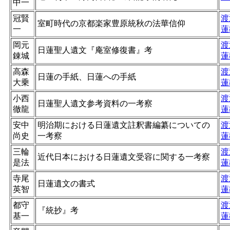
中一
冠賢
渡
室町時代の京都楽家豊原統秋の法華信仰
一
蓮
岡元
渡
日蓮聖人遺文『庵室修復書』考
錬城
蓮
高森
渡
日蓮の手紙、日蓮への手紙
大乗
蓮
小西
渡
日蓮聖人遺文参考資料の一考察
徹龍
蓮
安中
明治期における日蓮遺文註釈書編纂についての
渡
尚史
一考察
蓮
三輪
渡
近代日本における日蓮遺文受容に関する一考察
是法
蓮
寺尾
渡
日蓮遺文の書式
英智
蓮
都守
渡
『統抄』考
基一
蓮