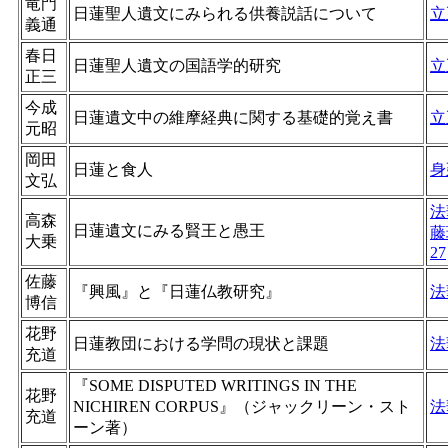
竜門
日蓮聖人遺文にみられる供養説話について
立
義通
春日
日蓮聖人遺文の国語学的研究
立
正三
今成
日蓮遺文中の維摩経典に関する基礎的覚え書
立
元昭
岡田
日蓮と食人
身
文弘
法
高森
日蓮遺文にみる賢王と愚王
藤
大乗
27
佐藤
『興風』と『日蓮仏教研究』
法
博信
花野
日蓮教団における学問の現状と課題
法
充道
『SOME DISPUTED WRITINGS IN THE
花野
NICHIREN CORPUS』（ジャックリーン・スト
法
充道
ーン著）